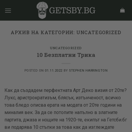
Skip
to
content
АРХИВ НА КАТЕГОРИИ:
UNCATEGORIZED
UNCATEGORIZED
10 Безплатни Трика
POSTED ON
01.11.2022
BY
STEPHEN HARRINGTON
Как да създадем перфектната Арт Деко визия от 20те?
Лукс, аристрократизъм, блясък, изтънченост, всичко
това бледо описва ерата на модата от 20те години на
миналия век. За да се потопите напълно в златните
партита, джаза и нощите на 1920-те, екипът на Гетсби.бг
ви подарява 10 стъпки за това как да изглеждате