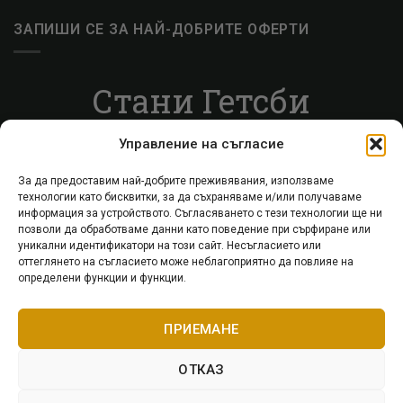
ЗАПИШИ СЕ ЗА НАЙ-ДОБРИТЕ ОФЕРТИ
Стани Гетсби
Запиши се за ВИП листата, за да получаваш
Управление на съгласие
специални оферти.
За да предоставим най-добрите преживявания, използваме
технологии като бисквитки, за да съхраняваме и/или получаваме
Запиши се
информация за устройството. Съгласяването с тези технологии ще ни
позволи да обработваме данни като поведение при сърфиране или
уникални идентификатори на този сайт. Несъгласието или
оттеглянето на съгласието може неблагоприятно да повлияе на
определени функции и функции.
Visa
PayPal
Stripe
MasterCard
Cash
Apple
Goog
On
Pay
Pay
ПРИЕМАНЕ
ПОЛИТИКА ЗА ВРЪЩАНЕ
ДОСТАВКА
Delivery
ПОЛИТИКА ЗА ПОВЕРИТЕЛНОСТ
КОНТАКТИ
МОЯТ АКАУНТ
ОТКАЗ
Copyright 2026 © Getsby.bg · Доставка с Еконт от EU склад ·
1–3 работни дни