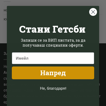
ноември 2022
(1)
юни 2022
(1)
Стани Гетсби
Запиши се за ВИП листата, за да
получаваш специални оферти.
ЗА НАС
Ние сме малък семеен бизнес, базиран в Котсуолдс,
Напред
Англия. След години опит в модната сфера,
съсредоточихме знанията си в епохата на 1920-те и
всичко, с което тя промени световната мода. Работим
Не, благодаря!
от години с едни от най високо оценените английски
брандове за мъжко и дамско облекло, вдъхновени от
ерата на Гетсби. В основата на всичките ни усилия,