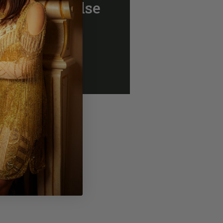
e someone else
ets me.”