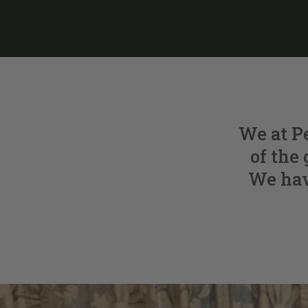
We at P
of the 
We have