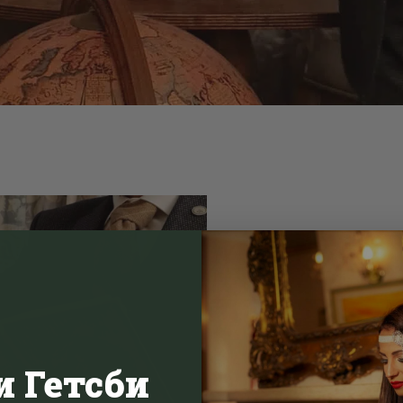
“Thought C
и Гетсби