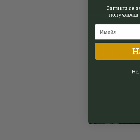
Запиши се за
получаваш 
Н
Не,