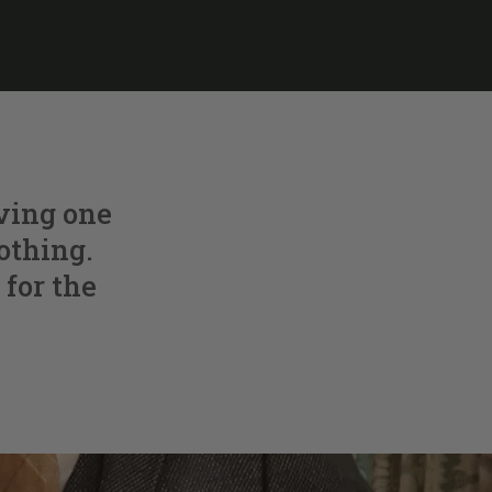
ving one
lothing.
 for the