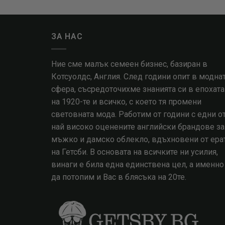
ЗА НАС
Ние сме малък семеен бизнес, базиран в
Котсуолдс, Англия. След години опит в модна
сфера, съсредоточихме знанията си в епохата
на 1920-те и всичко, с което тя промени
световната мода. Работим от години с едни о
най високо оценените английски брандове за
мъжко и дамско облекло, вдъхновени от ера
на Гетсби. В основата на всичките ни усилия,
винаги е била една единствена цел, а именно
да потопим и Вас в блясъка на 20те.