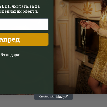
me feel lik
 ВИП листата, за да
специални оферти.
out there g
– Clare A.
апред
 благодаря!