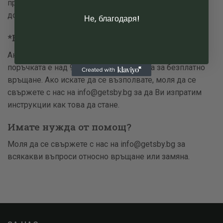
продукта или ако продукта е повреден по време на
доставка.
Не, благодаря!
*Безплатно връщане
Ако адреса за доставка е в рамките на България и
поръчката е над 99 лв. се квалифицира за безплатно
връщане. Ако искате да се възполвате, моля да се
свържете с нас на
info@getsby.bg
за да Ви изпратим
инструкции как това да стане.
Имате нужда от помощ?
Моля да се свържете с нас на
info@getsby.bg
за
всякакви въпроси относно връщане или замяна.