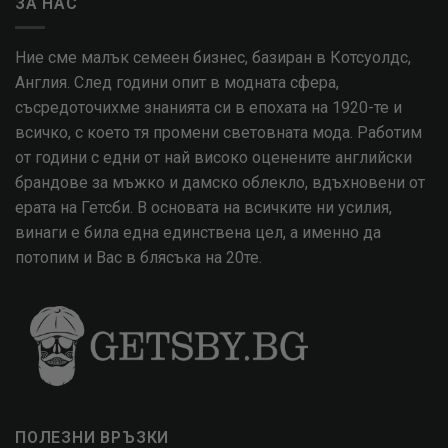
ЗА НАС
Ние сме малък семеен бизнес, базиран в Котсуолдс,
Англия. След години опит в модната сфера,
съсредоточихме знанията си в епохата на 1920-те и
всичко, с което тя промени световната мода. Работим
от години с едни от най високо оценените английски
брандове за мъжко и дамско облекло, вдъхновени от
ерата на Гетсби. В основата на всичките ни усилия,
винаги е била една единствена цел, а именно да
потопим и Вас в блясъка на 20те.
ПОЛЕЗНИ ВРЪЗКИ