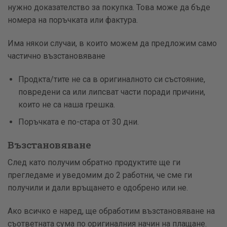
нужно доказателство за покупка. Това може да бъде
номера на поръчката или фактура.
Има някои случаи, в които можем да предложим само
частично възстановяване
Продкта/тите не са в оригиналното си състояние,
повредени са или липсват части поради причини,
които не са наша грешка.
Поръчката е по-стара от 30 дни.
Възстановяване
След като получим обратно продуктите ще ги
прегледаме и уведомим до 2 работни, че сме ги
получили и дали връщането е одобрено или не.
Ако всичко е наред, ще обработим възстановяване на
съответната сума по оригиналния начин на плащане.