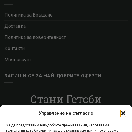
Политика за Връщане
Доставка
Политика за поверителност
Контакти
Моят акаунт
ЗАПИШИ СЕ ЗА НАЙ-ДОБРИТЕ ОФЕРТИ
Стани Гетсби
Запиши се за ВИП листата, за да получаваш
Управление на съгласие
специални оферти.
За да предоставим най-добрите преживявания, използваме
технологии като бисквитки, за да съхраняваме и/или получаваме