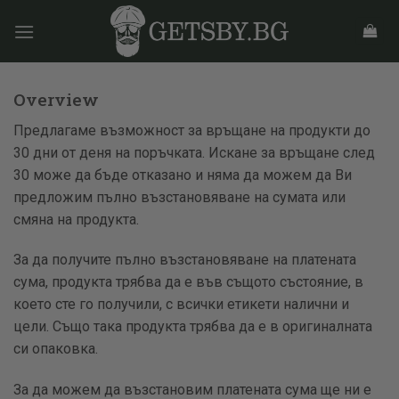
Skip
to
content
Overview
Предлагаме възможност за връщане на продукти до
30 дни от деня на поръчката. Искане за връщане след
30 може да бъде отказано и няма да можем да Ви
предложим пълно възстановяване на сумата или
смяна на продукта.
За да получите пълно възстановяване на платената
сума, продукта трябва да е във същото състояние, в
което сте го получили, с всички етикети налични и
цели. Също така продукта трябва да е в оригиналната
си опаковка.
За да можем да възстановим платената сума ще ни е