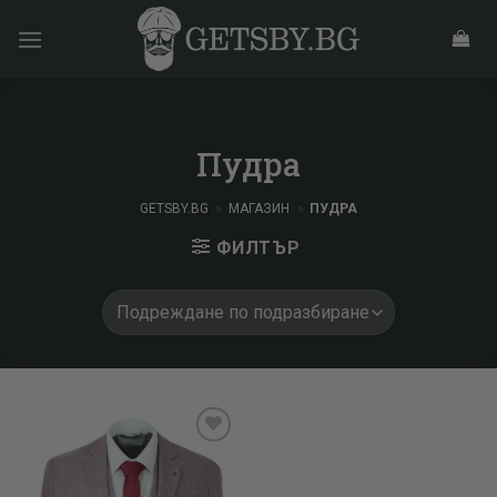
Skip
to
content
Пудра
GETSBY.BG
»
МАГАЗИН
»
ПУДРА
ФИЛТЪР
Add to
wishlist