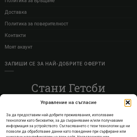
Политика за Връщане
Доставка
Политика за поверителност
Контакти
Моят акаунт
ЗАПИШИ СЕ ЗА НАЙ-ДОБРИТЕ ОФЕРТИ
Стани Гетсби
Запиши се за ВИП листата, за да получаваш
Управление на съгласие
специални оферти.
За да предоставим най-добрите преживявания, използваме
технологии като бисквитки, за да съхраняваме и/или получаваме
Запиши се
информация за устройството. Съгласяването с тези технологии ще ни
позволи да обработваме данни като поведение при сърфиране или