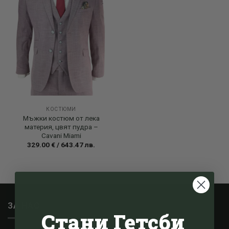
КОСТЮМИ
Мъжки костюм от лека
материя, цвят пудра –
Cavani Miami
329.00
€
/
643.47
лв.
ЗА НАС
Стани Гетсби