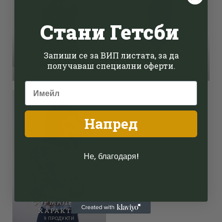
Стани Гетсби
СЪБЕРИ
Запиши се за ВИП листата, за да
СТИЛ ГЕТСБИ
ПОГЛЕДИТЕ
получаваш специални оферти.
9 ПРОДУКТИ
3 ПРОДУКТИ
Напред
Не, благодаря!
ФОРМАЛНО С
ХАРАКТЕР
9 ПРОДУКТИ