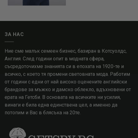
ЗА НАС
Ние сме малък семеен бизнес, базиран в Котсуолдс,
Англия. След години опит в модната сфера,
съсредоточихме знанията си в епохата на 1920-те и
всичко, с което тя промени световната мода. Работим
от години с едни от най високо оценените английски
брандове за мъжко и дамско облекло, вдъхновени от
ерата на Гетсби. В основата на всичките ни усилия,
винаги е била една единствена цел, а именно да
потопим и Вас в блясъка на 20те.