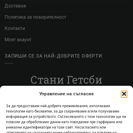
Доставка
Политика за поверителност
Контакти
Моят акаунт
ЗАПИШИ СЕ ЗА НАЙ-ДОБРИТЕ ОФЕРТИ
Стани Гетсби
Запиши се за ВИП листата, за да получаваш
Управление на съгласие
специални оферти.
За да предоставим най-добрите преживявания, използваме
технологии като бисквитки, за да съхраняваме и/или получаваме
Запиши се
информация за устройството. Съгласяването с тези технологии ще ни
позволи да обработваме данни като поведение при сърфиране или
уникални идентификатори на този сайт. Несъгласието или
оттеглянето на съгласието може неблагоприятно да повлияе на