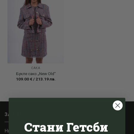
САКА
Букле сако „New Old“
109.00
€
/
213.19
лв.
ЗА НАС
Стани Гетсби
Ние сме малък семеен бизнес, базиран в Котсуолдс,