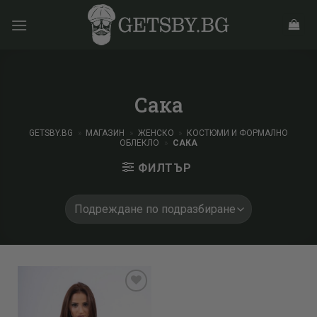
Skip
to
content
Сака
GETSBY.BG
»
МАГАЗИН
»
ЖЕНСКО
»
КОСТЮМИ И ФОРМАЛНО
ОБЛЕКЛО
»
САКА
ФИЛТЪР
Add to
wishlist