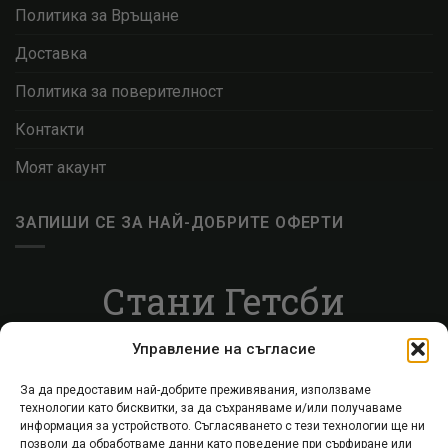
Политика за Връщане
Доставка
Политика за поверителност
Контакти
Моят акаунт
ЗАПИШИ СЕ ЗА НАЙ-ДОБРИТЕ ОФЕРТИ
Стани Гетсби
Запиши се за ВИП листата, за да получаваш
Управление на съгласие
специални оферти.
За да предоставим най-добрите преживявания, използваме
технологии като бисквитки, за да съхраняваме и/или получаваме
Запиши се
информация за устройството. Съгласяването с тези технологии ще ни
позволи да обработваме данни като поведение при сърфиране или