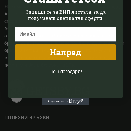
Ние сме малък семеен бизнес, базиран в Котсуолдс,
Запиши се за ВИП листата, за да
Англия. След години опит в модната сфера,
получаваш специални оферти.
съсредоточихме знанията си в епохата на 1920-те и
всичко, с което тя промени световната мода. Работим
от години с едни от най високо оценените английски
брандове за мъжко и дамско облекло, вдъхновени от
Напред
ерата на Гетсби. В основата на всичките ни усилия,
винаги е била една единствена цел, а именно да
потопим и Вас в блясъка на 20те.
Не, благодаря!
ПОЛЕЗНИ ВРЪЗКИ