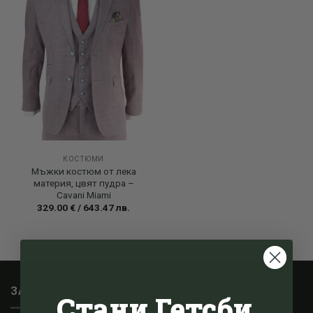
КОСТЮМИ
Мъжки костюм от лека
материя, цвят пудра –
Cavani Miami
329.00
€
/
643.47
лв.
ЗА НАС
Стани Гетсби