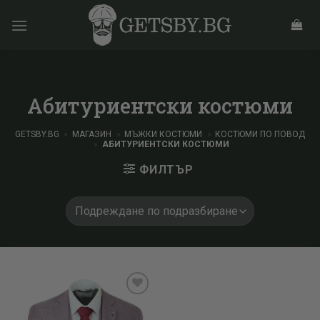
Skip
to
content
Абитуриентски костюми
GETSBY.BG
»
МАГАЗИН
»
МЪЖКИ КОСТЮМИ
»
КОСТЮМИ ПО ПОВОД
»
АБИТУРИЕНТСКИ КОСТЮМИ
ФИЛТЪР
Add to
wishlist