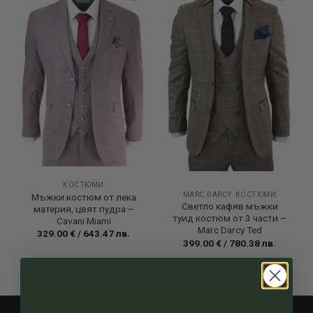
Add to
Add to
wishlist
wishlist
КОСТЮМИ
MARC DARCY КОСТЮМИ
Мъжки костюм от лека
Светло кафяв мъжки
материя, цвят пудра –
туид костюм от 3 части –
Cavani Miami
Marc Darcy Ted
329.00
€
/
643.47
лв.
399.00
€
/
780.38
лв.