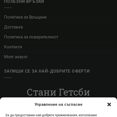
ПОЛЕЗНИ ВРЪЗКИ
Политика за Връщане
Доставка
Политика за поверителност
Контакти
Моят акаунт
ЗАПИШИ СЕ ЗА НАЙ-ДОБРИТЕ ОФЕРТИ
Стани Гетсби
Запиши се за ВИП листата, за да получаваш
Управление на съгласие
специални оферти.
За да предоставим най-добрите преживявания, използваме