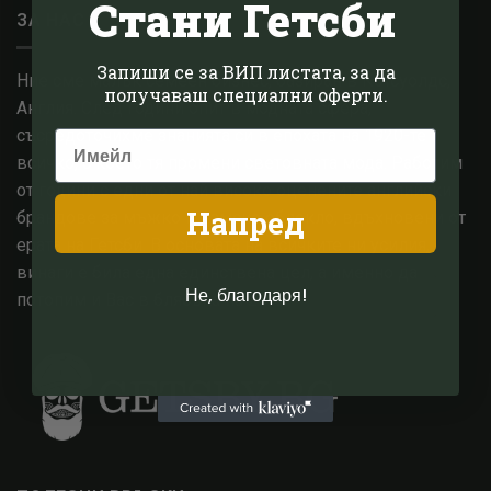
Стани Гетсби
ЗА НАС
Запиши се за ВИП листата, за да
Ние сме малък семеен бизнес, базиран в Котсуолдс,
получаваш специални оферти.
Англия. След години опит в модната сфера,
съсредоточихме знанията си в епохата на 1920-те и
всичко, с което тя промени световната мода. Работим
от години с едни от най високо оценените английски
Напред
брандове за мъжко и дамско облекло, вдъхновени от
ерата на Гетсби. В основата на всичките ни усилия,
винаги е била една единствена цел, а именно да
Не, благодаря!
потопим и Вас в блясъка на 20те.