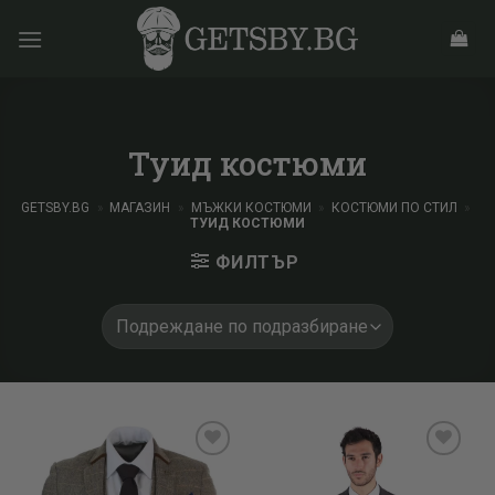
Skip
to
content
Туид костюми
GETSBY.BG
»
МАГАЗИН
»
МЪЖКИ КОСТЮМИ
»
КОСТЮМИ ПО СТИЛ
»
ТУИД КОСТЮМИ
ФИЛТЪР
Add to
Add to
wishlist
wishlist