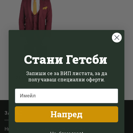
Стани Гетсби
TRU CLOTHING КОСТЮМИ
Червен костюм с десен
рибена кост – STZ11
Запиши се за ВИП листата, за да
219.00
€
/
428.33
лв.
получаваш специални оферти.
Напред
ЗА НАС
Ние сме малък семеен бизнес, базиран в Котсуолдс,