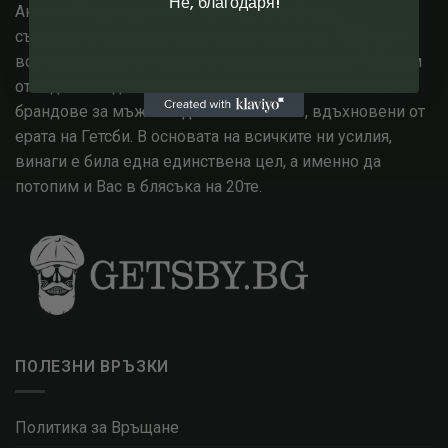
Не, благодаря!
Англия. След години опит в модната сфера,
съсредоточихме знанията си в епохата на 1920-те и
всичко, с което тя промени световната мода. Работим
от години с едни от най високо оценените английски
брандове за мъжко и дамско облекло, вдъхновени от
ерата на Гетсби. В основата на всичките ни усилия,
винаги е била една единствена цел, а именно да
потопим и Вас в блясъка на 20те.
ПОЛЕЗНИ ВРЪЗКИ
Политика за Връщане