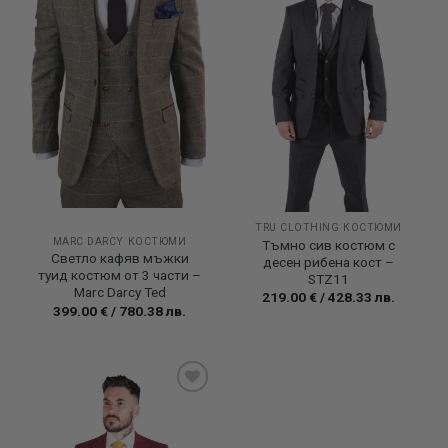
TRU CLOTHING КОСТЮМИ
MARC DARCY КОСТЮМИ
Тъмно сив костюм с
Светло кафяв мъжки
десен рибена кост –
туид костюм от 3 части –
STZ11
Marc Darcy Ted
219.00
€
/
428.33
лв.
399.00
€
/
780.38
лв.
Add to
wishlist