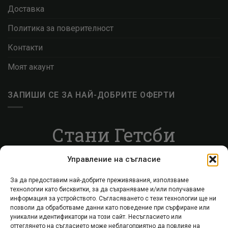
Доставка
Политика за поверителност
Контакти
Моят акаунт
ЗАПИШИ СЕ ЗА НАЙ-ДОБРИТЕ ОФЕРТИ
Стани Гетсби
Запиши се за ВИП листата, за да получаваш
Управление на съгласие
специални оферти.
За да предоставим най-добрите преживявания, използваме
технологии като бисквитки, за да съхраняваме и/или получаваме
Запиши се
информация за устройството. Съгласяването с тези технологии ще ни
позволи да обработваме данни като поведение при сърфиране или
уникални идентификатори на този сайт. Несъгласието или
оттеглянето на съгласието може неблагоприятно да повлияе на