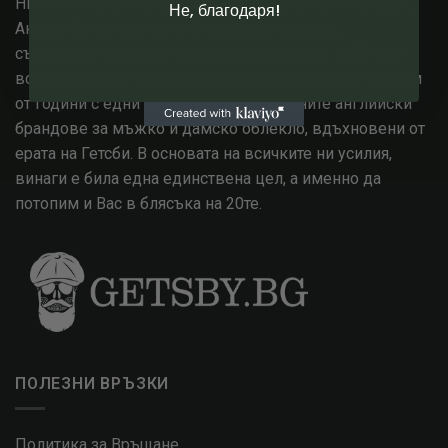
Ние сме малък семеен бизнес, базиран в Котсуолдс,
Не, благодаря!
Англия. След години опит в модната сфера,
съсредоточихме знанията си в епохата на 1920-те и
всичко, с което тя промени световната мода. Работим
от години с едни от най високо оценените английски
брандове за мъжко и дамско облекло, вдъхновени от
ерата на Гетсби. В основата на всичките ни усилия,
винаги е била една единствена цел, а именно да
потопим и Вас в блясъка на 20те.
ПОЛЕЗНИ ВРЪЗКИ
Политика за Връщане