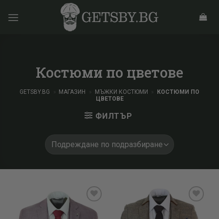
Skip
to
content
Костюми по цветове
GETSBY.BG
»
МАГАЗИН
»
МЪЖКИ КОСТЮМИ
»
КОСТЮМИ ПО
ЦВЕТОВЕ
ФИЛТЪР
Add to
Add to
wishlist
wishlist