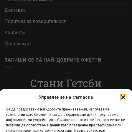
Доставка
Политика за поверителност
Контакти
Моят акаунт
ЗАПИШИ СЕ ЗА НАЙ-ДОБРИТЕ ОФЕРТИ
Стани Гетсби
Запиши се за ВИП листата, за да получаваш
Управление на съгласие
специални оферти.
За да предоставим най-добрите преживявания, използваме
технологии като бисквитки, за да съхраняваме и/или получаваме
Запиши се
информация за устройството. Съгласяването с тези технологии ще ни
позволи да обработваме данни като поведение при сърфиране или
уникални идентификатори на този сайт. Несъгласието или