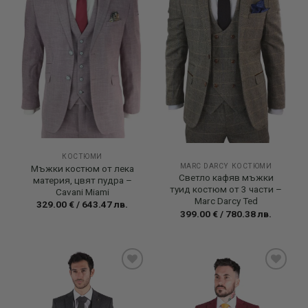
КОСТЮМИ
MARC DARCY КОСТЮМИ
Мъжки костюм от лека
Светло кафяв мъжки
материя, цвят пудра –
туид костюм от 3 части –
Cavani Miami
Marc Darcy Ted
329.00
€
/
643.47
лв.
399.00
€
/
780.38
лв.
Add to
Add to
wishlist
wishlist