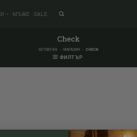
НИ
МЪЖЕ
SALE
Check
GETSBY.BG
»
МАГАЗИН
»
CHECK
ФИЛТЪР