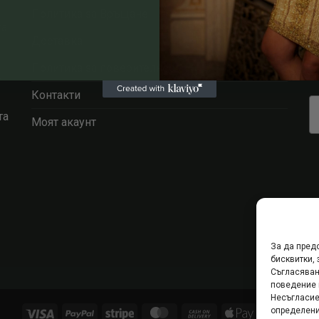
Политика за Връщане
та
Доставка
Политика за поверителност
т
Контакти
та
Моят акаунт
За да пред
бисквитки,
Съгласяван
поведение 
Несъгласие
определени
Visa
PayPal
Stripe
MasterCard
Cash
Apple
Goog