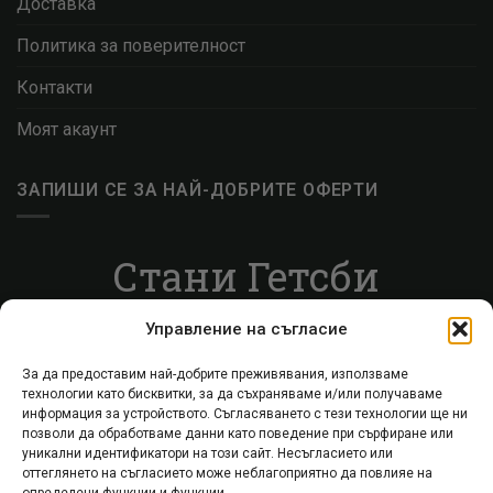
Доставка
Политика за поверителност
Контакти
Моят акаунт
ЗАПИШИ СЕ ЗА НАЙ-ДОБРИТЕ ОФЕРТИ
Стани Гетсби
Запиши се за ВИП листата, за да получаваш
Управление на съгласие
специални оферти.
За да предоставим най-добрите преживявания, използваме
технологии като бисквитки, за да съхраняваме и/или получаваме
Запиши се
информация за устройството. Съгласяването с тези технологии ще ни
позволи да обработваме данни като поведение при сърфиране или
уникални идентификатори на този сайт. Несъгласието или
оттеглянето на съгласието може неблагоприятно да повлияе на