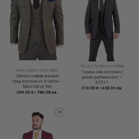
TRU CLOTHING КОСТЮМИ
MARC DARCY КОСТЮМИ
Тъмно сив костюм с
Светло кафяв мъжки
десен рибена кост –
туид костюм от 3 части –
STZ11
Marc Darcy Ted
219.00
€
/
428.33
лв.
399.00
€
/
780.38
лв.
Add to
wishlist