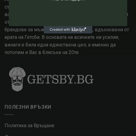
съсредоточихме знанията си в епохата на 1920-те и
всичко, с което тя промени световната мода. Работим
от години с едни от най високо оценените английски
брандове за мъжко и дамско облекло, вдъхновени от
ерата на Гетсби. В основата на всичките ни усилия,
винаги е била една единствена цел, а именно да
потопим и Вас в блясъка на 20те.
ПОЛЕЗНИ ВРЪЗКИ
Политика за Връщане