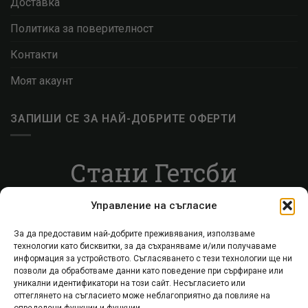
Доставка
Политика за поверителност
Контакти
Моят акаунт
ЗАПИШИ СЕ ЗА НАЙ-ДОБРИТЕ ОФЕРТИ
Стани Гетсби
Запиши се за ВИП листата, за да получаваш
Управление на съгласие
специални оферти.
За да предоставим най-добрите преживявания, използваме
технологии като бисквитки, за да съхраняваме и/или получаваме
Запиши се
информация за устройството. Съгласяването с тези технологии ще ни
позволи да обработваме данни като поведение при сърфиране или
уникални идентификатори на този сайт. Несъгласието или
оттеглянето на съгласието може неблагоприятно да повлияе на