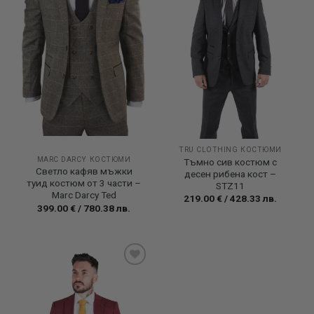
TRU CLOTHING КОСТЮМИ
MARC DARCY КОСТЮМИ
Тъмно сив костюм с
Светло кафяв мъжки
десен рибена кост –
туид костюм от 3 части –
STZ11
Marc Darcy Ted
219.00
€
/
428.33
лв.
399.00
€
/
780.38
лв.
Add to
wishlist