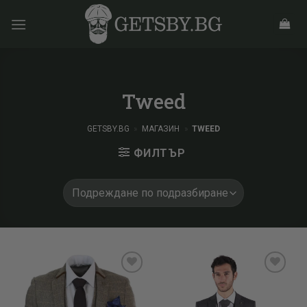
Skip
to
content
Tweed
GETSBY.BG
»
МАГАЗИН
»
TWEED
ФИЛТЪР
Add to
Add to
wishlist
wishlist