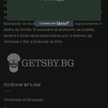
съсредоточихме знанията си в епохата на 1920-те и
всичко, с което тя промени световната мода. Работим
от години с едни от най високо оценените английски
брандове за мъжко и дамско облекло, вдъхновени от
ерата на Гетсби. В основата на всичките ни усилия,
винаги е била една единствена цел, а именно да
потопим и Вас в блясъка на 20те.
ПОЛЕЗНИ ВРЪЗКИ
Политика за Връщане