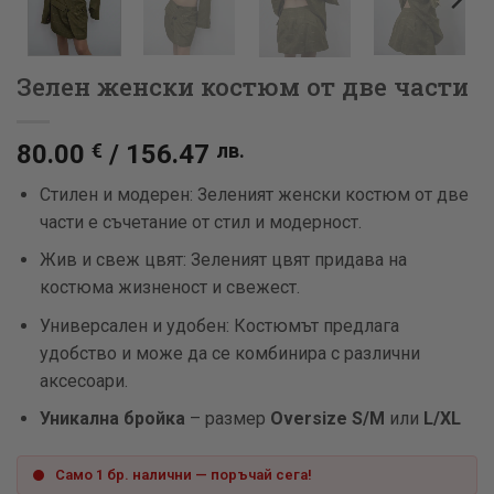
Зелен женски костюм от две части
80.00
€
/
156.47
лв.
Стилен и модерен: Зеленият женски костюм от две
части е съчетание от стил и модерност.
Жив и свеж цвят: Зеленият цвят придава на
костюма жизненост и свежест.
Универсален и удобен: Костюмът предлага
удобство и може да се комбинира с различни
аксесоари.
Уникална бройка
– размер
Oversize S/M
или
L/XL
Само 1 бр. налични — поръчай сега!