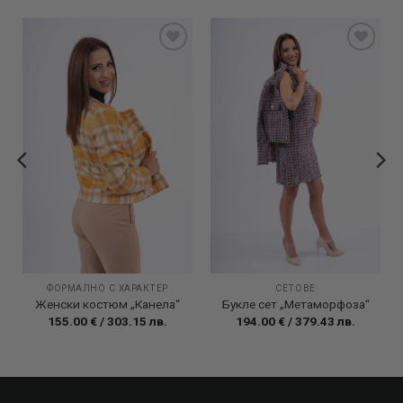
Add to
Add to
wishlist
wishlist
ФОРМАЛНО С ХАРАКТЕР
СЕТОВЕ
Женски костюм „Канела“
Букле сет „Метаморфоза“
155.00
€
/
303.15
лв.
194.00
€
/
379.43
лв.