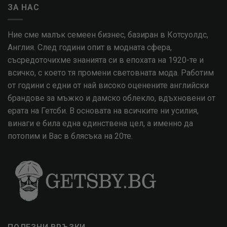
ЗА НАС
Ние сме малък семеен бизнес, базиран в Котсуолдс,
Англия. След години опит в модната сфера,
съсредоточихме знанията си в епохата на 1920-те и
всичко, с което тя промени световната мода. Работим
от години с едни от най високо оценените английски
брандове за мъжко и дамско облекло, вдъхновени от
ерата на Гетсби. В основата на всичките ни усилия,
винаги е била една единствена цел, а именно да
потопим и Вас в блясъка на 20те.