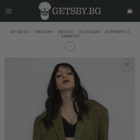
Skip
to
content
GETSBY.BG
»
МАГАЗИН
»
ЖЕНСКО
»
КОЛЕКЦИИ
»
ФОРМАЛНО С
ХАРАКТЕР
Add to
wishlist