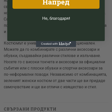
Напред
носене. Панталоните са създадени с предвид
свободата на движение, като позволяват на
носителката да се чувства комфортно през целия ден.
Не, благодаря!
Сакото е изработено с внимание към детайлите и
подчертава женските извивки, предлагайки елегантна
и стилна визия.
Костюмът е универсален и многофункционален.
Можете да го комбинирате с различни аксесоари и
обувки, създавайки различни стилове и излъчване.
Носете го с високи токчета и аксесоари за официални
събития или с плоски обувки и спортни аксесоари за
по-неформални поводи. Независимо от комбинацията,
зеленият женски костюм от две части ще ви придаде
самочувствие и ще ви отличи с изящество и стил.
СВЪРЗАНИ ПРОДУКТИ