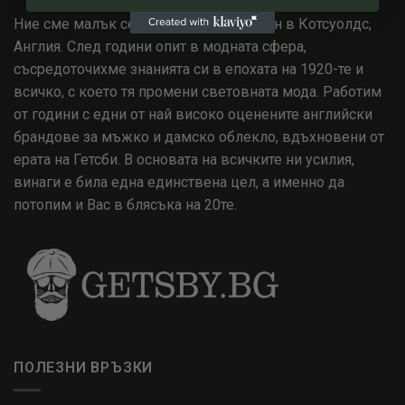
Ние сме малък семеен бизнес, базиран в Котсуолдс,
Англия. След години опит в модната сфера,
съсредоточихме знанията си в епохата на 1920-те и
всичко, с което тя промени световната мода. Работим
от години с едни от най високо оценените английски
брандове за мъжко и дамско облекло, вдъхновени от
ерата на Гетсби. В основата на всичките ни усилия,
винаги е била една единствена цел, а именно да
потопим и Вас в блясъка на 20те.
ПОЛЕЗНИ ВРЪЗКИ