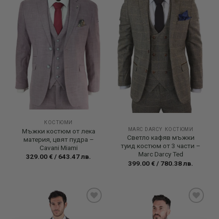
Add to
Add to
wishlist
wishlist
КОСТЮМИ
MARC DARCY КОСТЮМИ
Мъжки костюм от лека
Светло кафяв мъжки
материя, цвят пудра –
туид костюм от 3 части –
Cavani Miami
Marc Darcy Ted
329.00
€
/
643.47
лв.
399.00
€
/
780.38
лв.
Add to
Add to
wishlist
wishlist