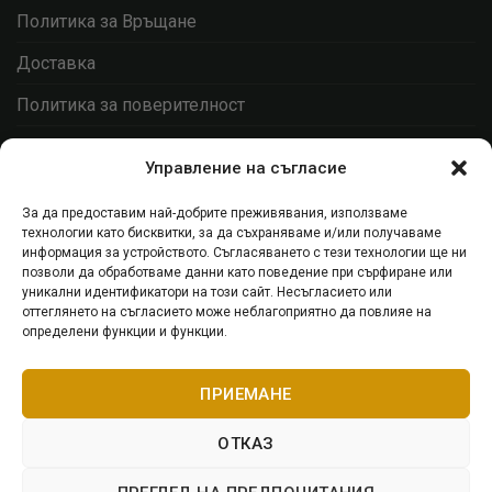
Политика за Връщане
Доставка
Политика за поверителност
Контакти
Управление на съгласие
Моят акаунт
За да предоставим най-добрите преживявания, използваме
технологии като бисквитки, за да съхраняваме и/или получаваме
ЗАПИШИ СЕ ЗА НАЙ-ДОБРИТЕ ОФЕРТИ
информация за устройството. Съгласяването с тези технологии ще ни
позволи да обработваме данни като поведение при сърфиране или
уникални идентификатори на този сайт. Несъгласието или
оттеглянето на съгласието може неблагоприятно да повлияе на
Стани Гетсби
определени функции и функции.
Запиши се за ВИП листата, за да получаваш
ПРИЕМАНЕ
специални оферти.
ОТКАЗ
Запиши се