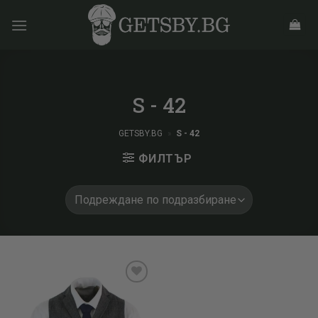
Skip
to
content
S - 42
GETSBY.BG
»
S - 42
ФИЛТЪР
Add to
wishlist