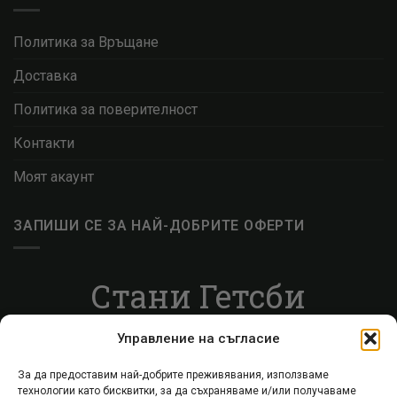
Политика за Връщане
Доставка
Политика за поверителност
Контакти
Моят акаунт
ЗАПИШИ СЕ ЗА НАЙ-ДОБРИТЕ ОФЕРТИ
Стани Гетсби
Запиши се за ВИП листата, за да получаваш
Управление на съгласие
специални оферти.
За да предоставим най-добрите преживявания, използваме
технологии като бисквитки, за да съхраняваме и/или получаваме