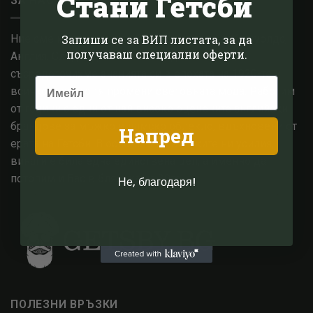
Стани Гетсби
ЗА НАС
Ние сме малък семеен бизнес, базиран в Котсуолдс,
Запиши се за ВИП листата, за да
получаваш специални оферти.
Англия. След години опит в модната сфера,
съсредоточихме знанията си в епохата на 1920-те и
всичко, с което тя промени световната мода. Работим
от години с едни от най високо оценените английски
брандове за мъжко и дамско облекло, вдъхновени от
Напред
ерата на Гетсби. В основата на всичките ни усилия,
винаги е била една единствена цел, а именно да
потопим и Вас в блясъка на 20те.
Не, благодаря!
ПОЛЕЗНИ ВРЪЗКИ