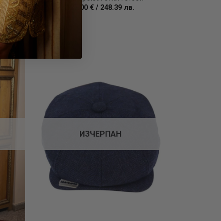
127.00
€
/
248.39
лв.
Add to
Add to
wishlist
wishlist
ИЗЧЕРПАН