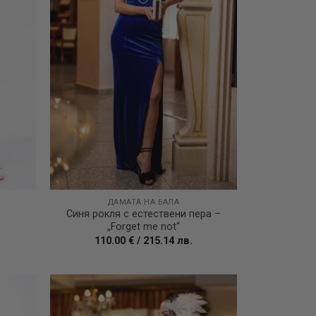
ДАМАТА НА БАЛА
Синя рокля с естествени пера –
„Forget me not“
110.00
€
/
215.14
лв.
Add to
Add to