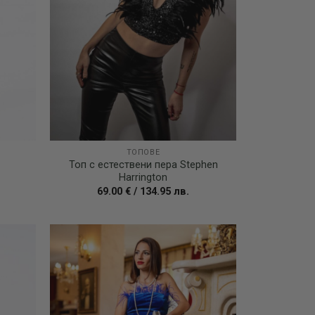
ТОПОВЕ
Топ с естествени пера Stephen
Harrington
69.00
€
/
134.95
лв.
Add to
Add to
wishlist
wishlist