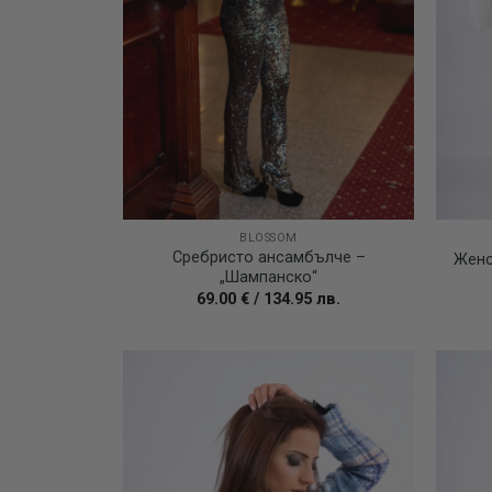
BLOSSOM
Сребристо ансамбълче –
Женс
„Шампанско“
69.00
€
/
134.95
лв.
Add to
wishlist