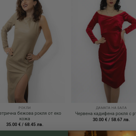
wishlist
РОКЛИ
ДАМАТА НА БАЛА
етрична бежова рокля от еко
Червена кадифенa рокля с р
кожа
30.00
€
/
58.67
лв.
35.00
€
/
68.45
лв.