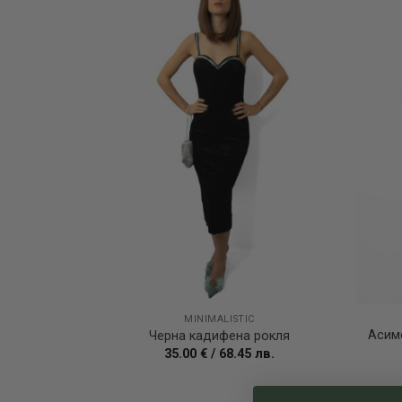
wishlist
MINIMALISTIC
Асим
Черна кадифена рокля
35.00
€
/
68.45
лв.