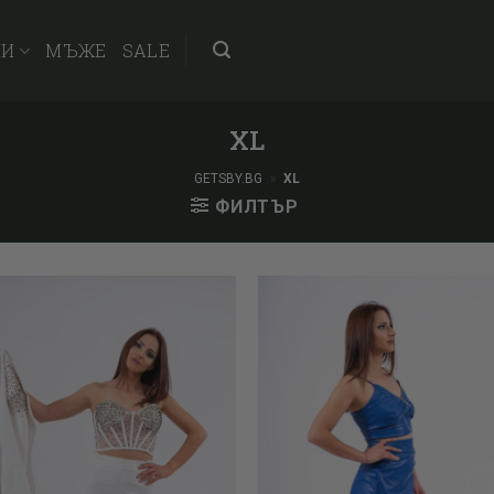
НИ
МЪЖЕ
SALE
XL
GETSBY.BG
»
XL
ФИЛТЪР
Add to
wishlist