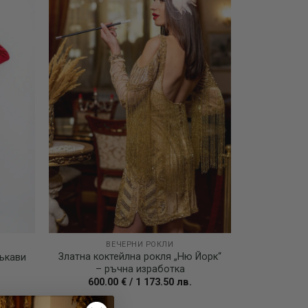
wishlist
wishlist
ВЕЧЕРНИ РОКЛИ
Златна коктейлна рокля „Ню Йорк“
ъкави
– ръчна изработка
600.00
€
/
1 173.50
лв.