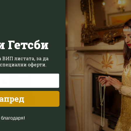
Add to
wishlist
и Гетсби
 ВИП листата, за да
специални оферти.
апред
 благодаря!
СТИЛ ГЕТСБИ
ВЕЧЕРНИ РОКЛИ
Ръчно изработена рокля
рна рокля в стил Арт-Деко