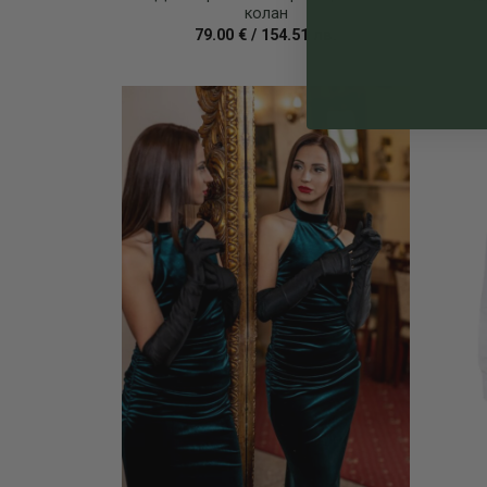
колан
79.00
€
/
154.51
лв.
Add to
wishlist