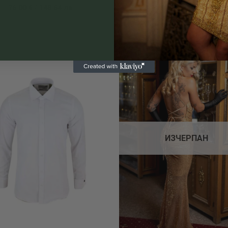
мъниста – „Берлин“
76.00
€
/
148.64
лв.
600.00
€
/
1 173.50
лв.
Add to
wishlist
ИЗЧЕРПАН