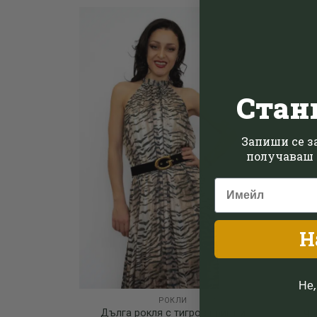
Add to
wishlist
Стан
Запиши се за
получаваш 
Н
Не,
РОКЛИ
Дълга рокля с тигров принт и
Че