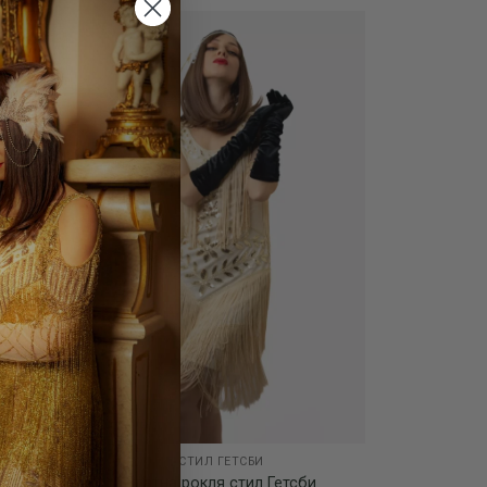
Add to
Add to
wishlist
wishlist
СТИЛ ГЕТСБИ
 с
Златна рокля стил Гетсби