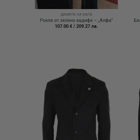
ДАМАТА НА БАЛА
Рокля от зелено кадифе – „Алфа“
Бя
107.00
€
/
209.27
лв.
Add to
wishlist