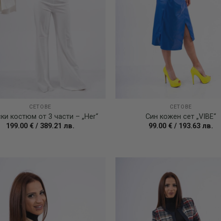
СЕТОВЕ
СЕТОВЕ
ки костюм от 3 части – „Her“
Син кожен сет „VIBE“
199.00
€
/
389.21
лв.
99.00
€
/
193.63
лв.
Add to
wishlist