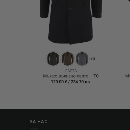
+3
ПАЛТА
Мъжко вълнено палто – TC
М
120.00
€
/
234.70
лв.
ЗА НАС