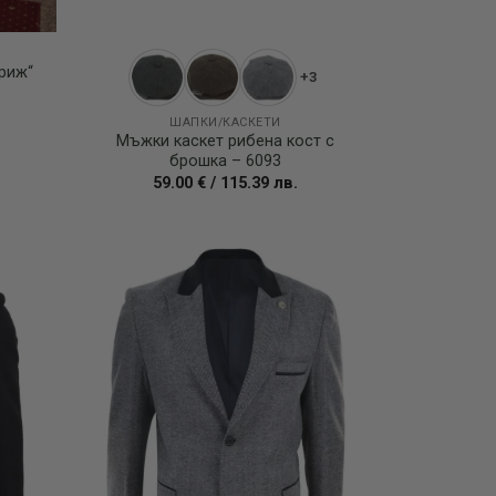
риж“
+3
ШАПКИ/КАСКЕТИ
Мъжки каскет рибена кост с
брошка – 6093
59.00
€
/
115.39
лв.
Add to
Add to
wishlist
wishlist