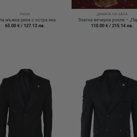
РИЗИ
ДАМАТА НА БАЛА
ла мъжка риза с остра яка
Златна вечерна рокля – „Па
65.00
€
/
127.13
лв.
110.00
€
/
215.14
лв.
Add to
wishlist