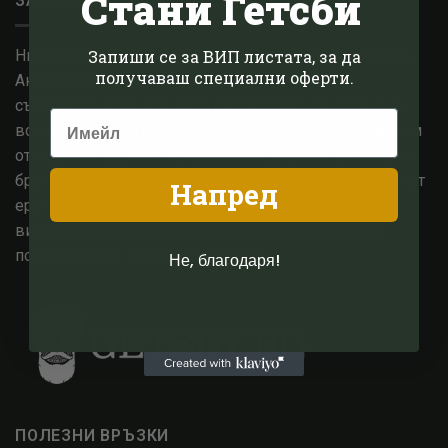
Стани Гетсби
ЗА НАС
Ние сме малък семеен бизнес, базиран в Котсуолдс,
Запиши се за ВИП листата, за да
получаваш специални оферти.
Англия. След години опит в модната сфера,
съсредоточихме знанията си в епохата на 1920-те и
всичко, с което тя промени световната мода. Работим
от години с едни от най високо оценените английски
брандове за мъжко и дамско облекло, вдъхновени от
Напред
ерата на Гетсби. В основата на всичките ни усилия,
винаги е била една единствена цел, а именно да
потопим и Вас в блясъка на 20те.
Не, благодаря!
ПОЛЕЗНИ ВРЪЗКИ