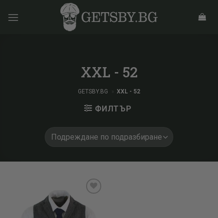
Skip
to
content
XXL - 52
GETSBY.BG
»
XXL - 52
ФИЛТЪР
Add to
wishlist