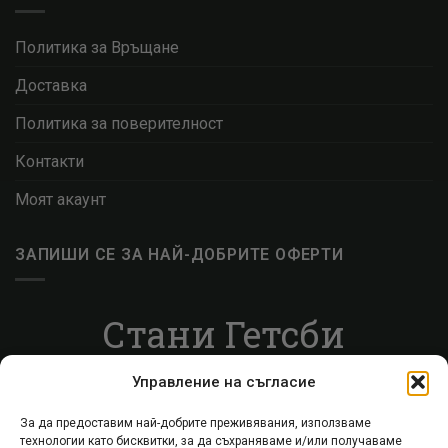
Политика за Връщане
Доставка
Политика за поверителност
Контакти
Моят акаунт
ЗАПИШИ СЕ ЗА НАЙ-ДОБРИТЕ ОФЕРТИ
Стани Гетсби
Запиши се за ВИП листата, за да получаваш
Управление на съгласие
специални оферти.
За да предоставим най-добрите преживявания, използваме
технологии като бисквитки, за да съхраняваме и/или получаваме