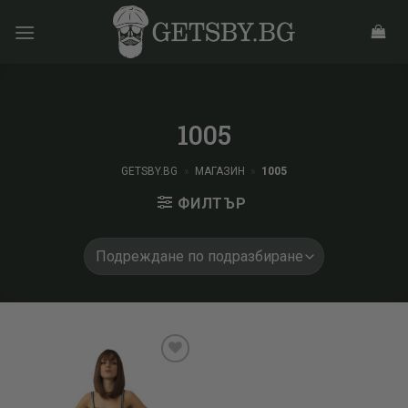
Skip
to
content
1005
GETSBY.BG
»
МАГАЗИН
»
1005
ФИЛТЪР
Add to
wishlist