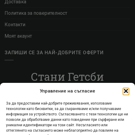
Доставка
Политика за поверителност
Контакти
Моят акаунт
ЗАПИШИ СЕ ЗА НАЙ-ДОБРИТЕ ОФЕРТИ
Стани Гетсби
Запиши се за ВИП листата, за да получаваш
Управление на съгласие
специални оферти.
За да предоставим най-добрите преживявания, използваме
технологии като бисквитки, за да съхраняваме и/или получаваме
Запиши се
информация за устройството. Съгласяването с тези технологии ще ни
позволи да обработваме данни като поведение при сърфиране или
уникални идентификатори на този сайт. Несъгласието или
оттеглянето на съгласието може неблагоприятно да повлияе на