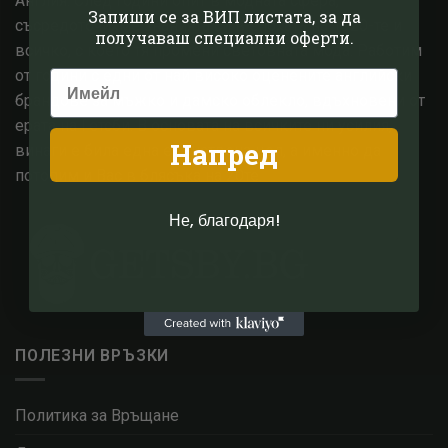
Англия. След години опит в модната сфера,
Запиши се за ВИП листата, за да
съсредоточихме знанията си в епохата на 1920-те и
получаваш специални оферти.
всичко, с което тя промени световната мода. Работим
от години с едни от най високо оценените английски
брандове за мъжко и дамско облекло, вдъхновени от
ерата на Гетсби. В основата на всичките ни усилия,
Напред
винаги е била една единствена цел, а именно да
потопим и Вас в блясъка на 20те.
Не, благодаря!
ПОЛЕЗНИ ВРЪЗКИ
Политика за Връщане