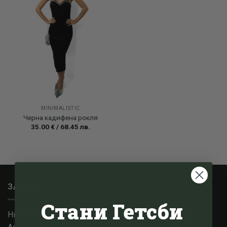
MINIMALISTIC
Черна кадифена рокля
35.00
€
/
68.45
лв.
ЗА НАС
Стани Гетсби
Ние сме малък семеен бизнес, базиран в Котсуолдс,