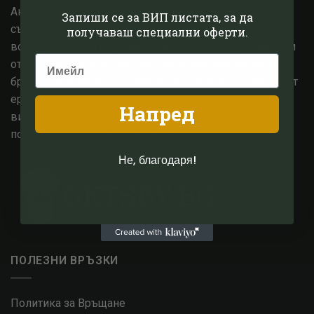
Англия. След години опит в модната сфера,
Запиши се за ВИП листата, за да
съсредоточихме знанията си в епохата на 1920-те и
получаваш специални оферти.
всичко, с което тя промени световната мода. Работим
от години с едни от най високо оценените английски
брандове за мъжко и дамско облекло, вдъхновени от
ерата на Гетсби. В основата на всичките ни усилия,
Напред
винаги е била една единствена цел, а именно да
потопим и Вас в блясъка на 20те.
Не, благодаря!
ПОЛЕЗНИ ВРЪЗКИ
Политика за Връщане