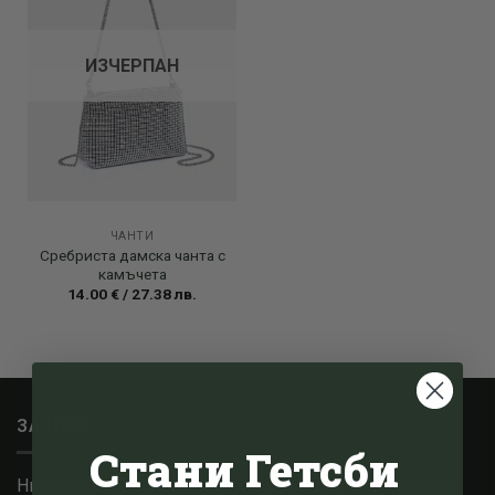
ИЗЧЕРПАН
ЧАНТИ
Сребриста дамска чанта с
камъчета
14.00
€
/
27.38
лв.
ЗА НАС
Стани Гетсби
Ние сме малък семеен бизнес, базиран в Котсуолдс,