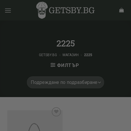
Skip
to
content
2225
GETSBY.BG
»
МАГАЗИН
»
2225
ФИЛТЪР
Add to
wishlist