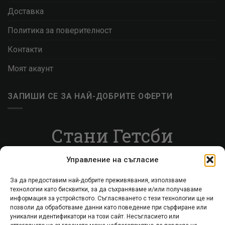
Доставка
Политика за поверителност
Контакти
Моят акаунт
ЗАПИШИ СЕ ЗА НАЙ-ДОБРИТЕ ОФЕРТИ
Стани Гетсби
Запиши се за ВИП листата, за да получаваш
Управление на съгласие
специални оферти.
За да предоставим най-добрите преживявания, използваме
технологии като бисквитки, за да съхраняваме и/или получаваме
Запиши се
информация за устройството. Съгласяването с тези технологии ще ни
позволи да обработваме данни като поведение при сърфиране или
уникални идентификатори на този сайт. Несъгласието или