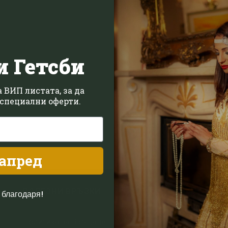
и Гетсби
 ВИП листата, за да
специални оферти.
апред
ПОЛЕЗНИ ВРЪЗКИ
З
 благодаря!
Политика за Връщане