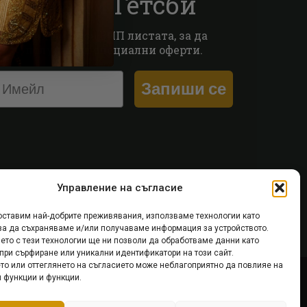
Стани Гетсби
Запиши се за ВИП листата, за да
получаваш специални оферти.
Запиши се
Управление на съгласие
оставим най-добрите преживявания, използваме технологии като
 за да съхраняваме и/или получаваме информация за устройството.
ето с тези технологии ще ни позволи да обработваме данни като
при сърфиране или уникални идентификатори на този сайт.
то или оттеглянето на съгласието може неблагоприятно да повлияе на
 функции и функции.
le