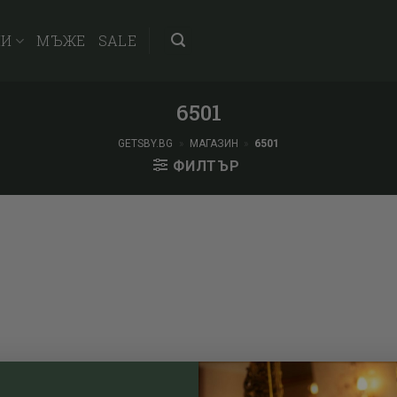
НИ
МЪЖЕ
SALE
6501
GETSBY.BG
»
МАГАЗИН
»
6501
ФИЛТЪР