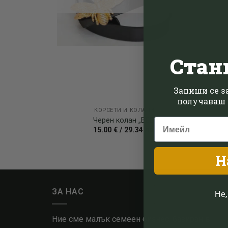
Стан
Запиши се за
получаваш 
КОРСЕТИ И КОЛАНИ
Черен колан „BEE“
15.00
€
/
29.34
лв.
Н
ЗА НАС
Не,
Ние сме малък семеен бизнес, базиран в