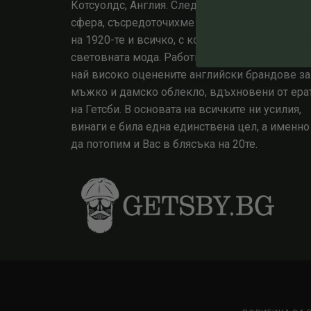
Котсуолдс, Англия. След години опит в модна
сфера, съсредоточихме знанията си в епохата
на 1920-те и всичко, с което тя промени
световната мода. Работим от години с едни о
най високо оценените английски брандове за
мъжко и дамско облекло, вдъхновени от ера
на Гетсби. В основата на всичките ни усилия,
винаги е била една единствена цел, а именно
да потопим и Вас в блясъка на 20те.