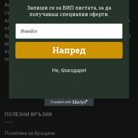
Англия. След години опит в модната сфера,
Запиши се за ВИП листата, за да
съсредоточихме знанията си в епохата на 1920-те и
получаваш специални оферти.
всичко, с което тя промени световната мода. Работим
от години с едни от най високо оценените английски
брандове за мъжко и дамско облекло, вдъхновени от
ерата на Гетсби. В основата на всичките ни усилия,
Напред
винаги е била една единствена цел, а именно да
потопим и Вас в блясъка на 20те.
Не, благодаря!
ПОЛЕЗНИ ВРЪЗКИ
Политика за Връщане