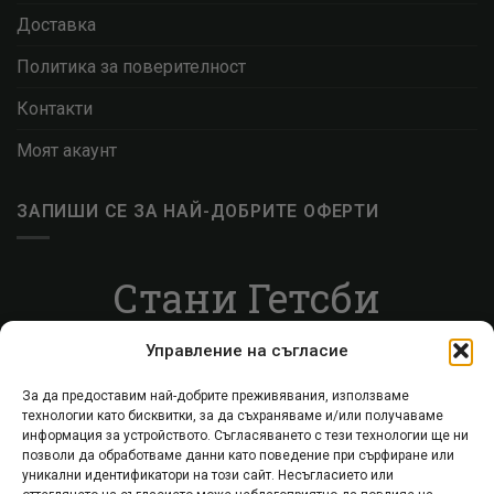
Доставка
Политика за поверителност
Контакти
Моят акаунт
ЗАПИШИ СЕ ЗА НАЙ-ДОБРИТЕ ОФЕРТИ
Стани Гетсби
Запиши се за ВИП листата, за да получаваш
Управление на съгласие
специални оферти.
За да предоставим най-добрите преживявания, използваме
технологии като бисквитки, за да съхраняваме и/или получаваме
Запиши се
информация за устройството. Съгласяването с тези технологии ще ни
позволи да обработваме данни като поведение при сърфиране или
уникални идентификатори на този сайт. Несъгласието или