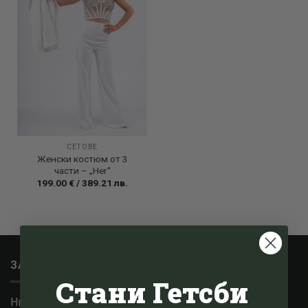
СЕТОВЕ
Женски костюм от 3
части – „Her“
199.00
€
/
389.21
лв.
ЗА НАС
Стани Гетсби
Ние сме малък семеен бизнес, базиран в Котсуолдс,