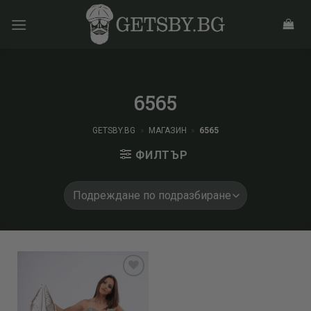
Skip
to
content
6565
GETSBY.BG
»
МАГАЗИН
»
6565
ФИЛТЪР
Add to
wishlist