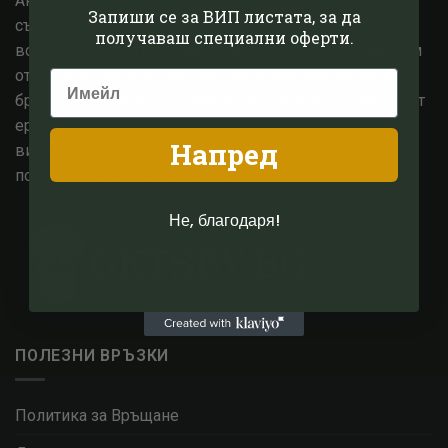
Англия. След години опит в модната сфера,
Запиши се за ВИП листата, за да
съсредоточихме знанията си в епохата на 1920-те и
получаваш специални оферти.
всичко, с което тя промени световната мода. Работим
от години с едни от най високо оценените английски
брандове за мъжко и дамско облекло, вдъхновени от
ерата на Гетсби. В основата на всичките ни усилия,
Напред
винаги е била една единствена цел, а именно да
потопим и Вас в блясъка на 20те.
Не, благодаря!
ПОЛЕЗНИ ВРЪЗКИ
Политика за Връщане