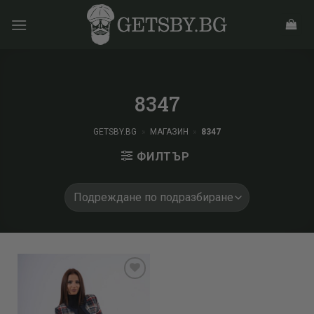
Skip
to
content
8347
GETSBY.BG
»
МАГАЗИН
»
8347
ФИЛТЪР
Add to
wishlist