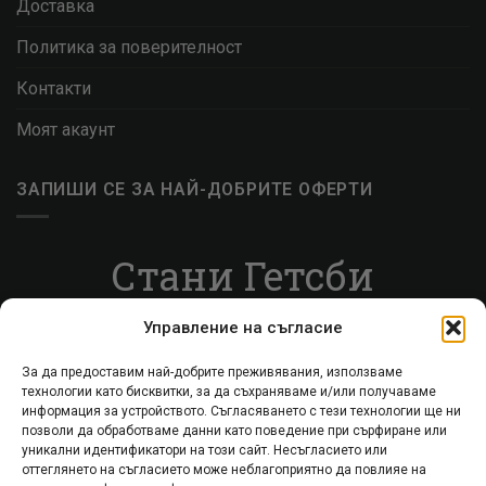
Доставка
Политика за поверителност
Контакти
Моят акаунт
ЗАПИШИ СЕ ЗА НАЙ-ДОБРИТЕ ОФЕРТИ
Стани Гетсби
Запиши се за ВИП листата, за да получаваш
Управление на съгласие
специални оферти.
За да предоставим най-добрите преживявания, използваме
технологии като бисквитки, за да съхраняваме и/или получаваме
Запиши се
информация за устройството. Съгласяването с тези технологии ще ни
позволи да обработваме данни като поведение при сърфиране или
уникални идентификатори на този сайт. Несъгласието или
оттеглянето на съгласието може неблагоприятно да повлияе на