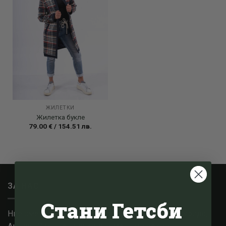
ЖИЛЕТКИ
Жилетка букле
79.00
€
/
154.51
лв.
ЗА НАС
Стани Гетсби
Ние сме малък семеен бизнес, базиран в Котсуолдс,