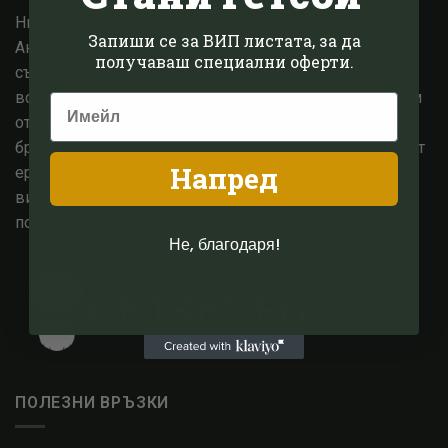
Ние сме малък семеен бизнес, базиран в Котсуолдс,
Запиши се за ВИП листата, за да
Англия. След години опит в модната сфера,
получаваш специални оферти.
съсредоточихме знанията си в епохата на 1920-те и
всичко, с което тя промени световната мода. Работим
от години с едни от най високо оценените английски
брандове за мъжко и дамско облекло, вдъхновени от
Напред
ерата на Гетсби. В основата на всичките ни усилия,
винаги е била една единствена цел, а именно да
потопим и Вас в блясъка на 20те.
Не, благодаря!
ПОЛЕЗНИ ВРЪЗКИ