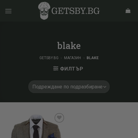
Skip
to
content
blake
GETSBY.BG
»
МАГАЗИН
»
BLAKE
ФИЛТЪР
Add to
wishlist