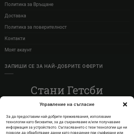
Политика за Връщане
Доставка
Политика за поверителност
Контакти
Моят акаунт
ЗАПИШИ СЕ ЗА НАЙ-ДОБРИТЕ ОФЕРТИ
Стани Гетсби
Запиши се за ВИП листата, за да получаваш
Управление на съгласие
специални оферти.
За да предоставим най-добрите преживявания, използваме
технологии като бисквитки, за да съхраняваме и/или получаваме
Запиши се
информация за устройството. Съгласяването с тези технологии ще ни
позволи да обработваме данни като поведение при сърфиране или