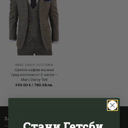
MARC DARCY КОСТЮМИ
Светло кафяв мъжки
туид костюм от 3 части –
Marc Darcy Ted
399.00
€
/
780.38
лв.
ЗА НАС
Стани Гетсби