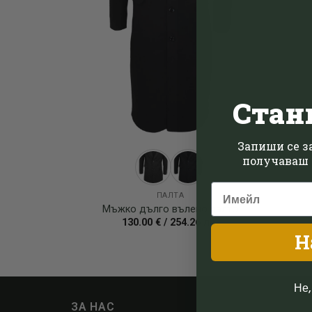
Стан
Запиши се за
получаваш 
ПАЛТА
Мъжко дълго вълено палто
130.00
€
/
254.26
лв.
Н
Не,
ЗА НАС