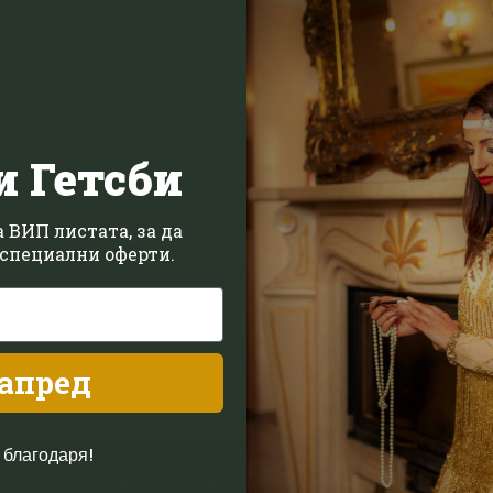
и Гетсби
 ВИП листата, за да
специални оферти.
апред
 благодаря!
ПОЛЕЗНИ ВРЪЗКИ
З