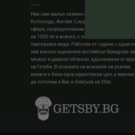
Ние сме малък семеен бизнес, базиран в
Котсуолдс, Англия. След години опит в модна
сфера, съсредоточихме знанията си в епохата
на 1920-те и всичко, с което тя промени
световната мода. Работим от години с едни о
най високо оценените английски брандове за
мъжко и дамско облекло, вдъхновени от ера
на Гетсби. В основата на всичките ни усилия,
винаги е била една единствена цел, а именно
да потопим и Вас в блясъка на 20те.