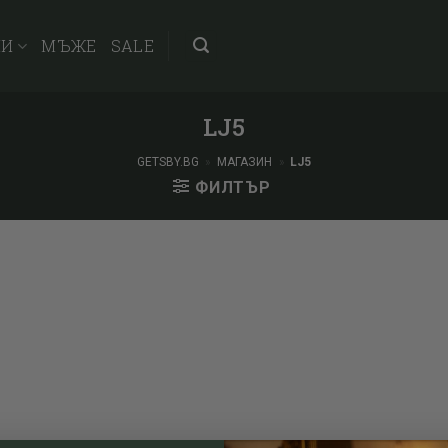
НИ
МЪЖЕ
SALE
LJ5
GETSBY.BG
»
МАГАЗИН
»
LJ5
ФИЛТЪР