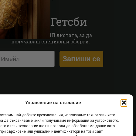
Стани Гетсби
Запиши се за ВИП листата, за да
получаваш специални оферти.
Запиши се
Управление на съгласие
оставим най-добрите преживявания, използваме технологии като
 за да съхраняваме и/или получаваме информация за устройството.
ето с тези технологии ще ни позволи да обработваме данни като
при сърфиране или уникални идентификатори на този сайт.