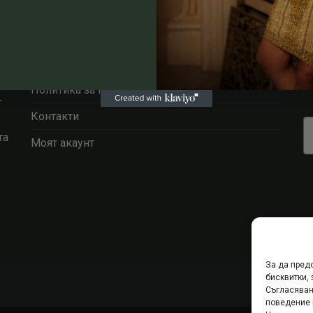
Политика за Връщане
та
Доставка
Политика за поверителност
т
Контакти
та
Моят акаунт
За да пред
бисквитки,
Съгласяван
поведение 