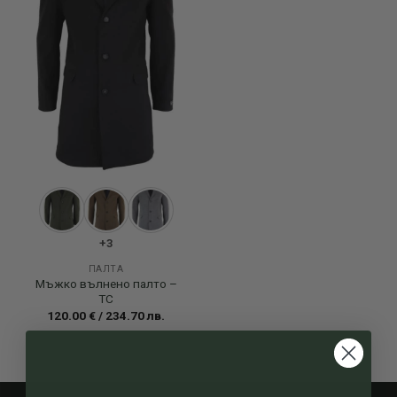
+3
ПАЛТА
Мъжко вълнено палто –
TC
120.00
€
/
234.70
лв.