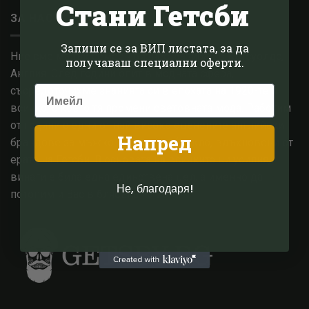
Стани Гетсби
ЗА НАС
Запиши се за ВИП листата, за да
Ние сме малък семеен бизнес, базиран в Котсуолдс,
получаваш специални оферти.
Англия. След години опит в модната сфера,
съсредоточихме знанията си в епохата на 1920-те и
всичко, с което тя промени световната мода. Работим
от години с едни от най високо оценените английски
Напред
брандове за мъжко и дамско облекло, вдъхновени от
ерата на Гетсби. В основата на всичките ни усилия,
винаги е била една единствена цел, а именно да
Не, благодаря!
потопим и Вас в блясъка на 20те.