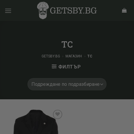
Skip
to
content
TC
GETSBY.BG
»
МАГАЗИН
»
TC
ФИЛТЪР
Add to
wishlist