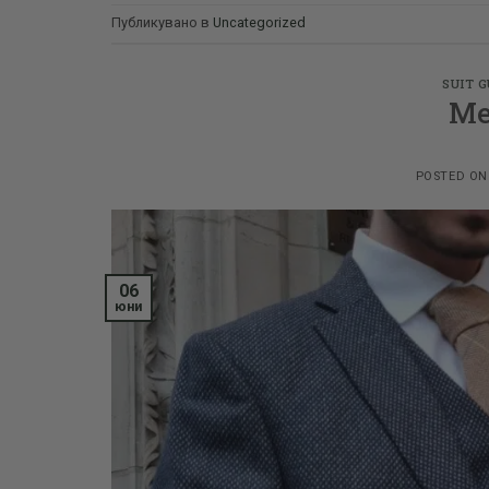
Публикувано в
Uncategorized
SUIT 
Men
POSTED O
06
юни