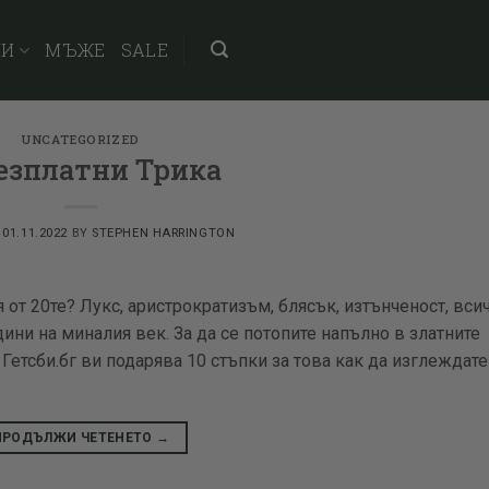
НИ
МЪЖЕ
SALE
UNCATEGORIZED
Безплатни Трика
N
01.11.2022
BY
STEPHEN HARRINGTON
от 20те? Лукс, аристрократизъм, блясък, изтънченост, вси
дини на миналия век. За да се потопите напълно в златните
а Гетсби.бг ви подарява 10 стъпки за това как да изглеждате
ПРОДЪЛЖИ ЧЕТЕНЕТО
→