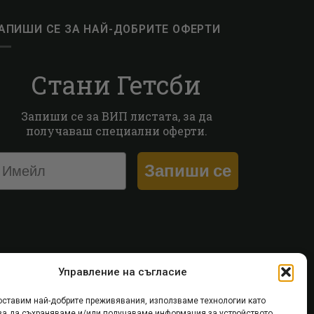
АПИШИ СЕ ЗА НАЙ-ДОБРИТЕ ОФЕРТИ
Стани Гетсби
Запиши се за ВИП листата, за да
получаваш специални оферти.
Запиши се
Управление на съгласие
оставим най-добрите преживявания, използваме технологии като
 за да съхраняваме и/или получаваме информация за устройството.