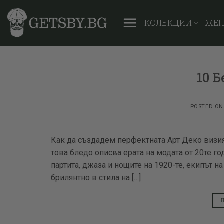
Skip
to
КОЛЕКЦИИ
ЖЕ
content
10 
POSTED O
Как да създадем перфектната Арт Деко визия 
това бледо описва ерата на модата от 20те го
партита, джаза и нощите на 1920-те, екипът н
брилянтно в стила на […]