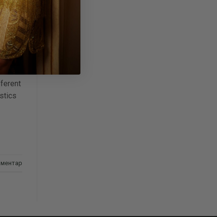
fferent
stics
оментар