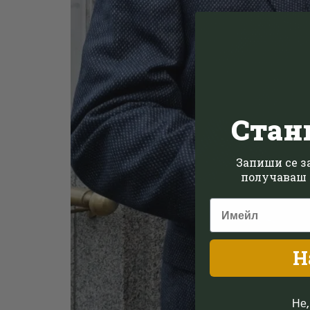
Стан
Запиши се за
получаваш 
Н
Не,