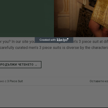
you? In our site you will find a range of men’s 3 piece suit at di
arefully curated men’s 3 piece suits is diverse by the characteri
ПРОДЪЛЖИ ЧЕТЕНЕТО
→
но с
3 Piece Suit
Оставете к