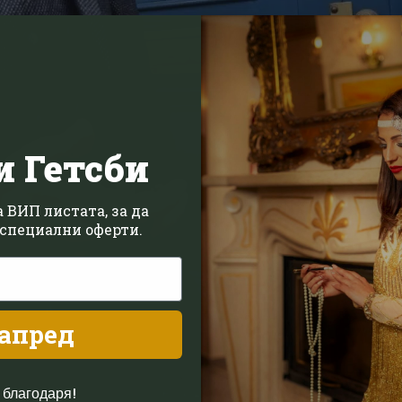
и Гетсби
 ВИП листата, за да
специални оферти.
апред
 благодаря!