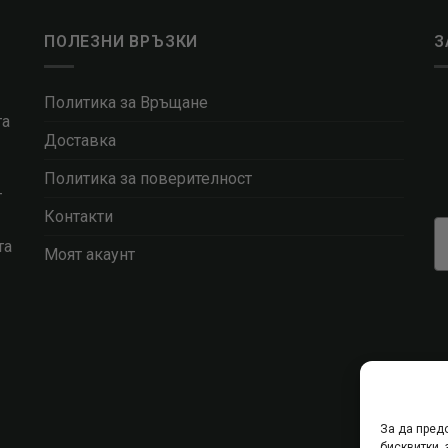
ПОЛЕЗНИ ВРЪЗКИ
З
Политика за Връщане
та
Доставка
Политика за поверителност
т
Контакти
та
Моят акаунт
За да пред
бисквитки,