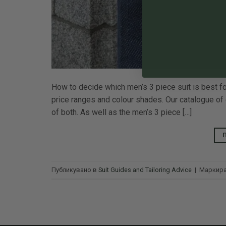
How to decide which men’s 3 piece suit is best for 
price ranges and colour shades. Our catalogue of c
of both. As well as the men’s 3 piece […]
Публикувано в
Suit Guides and Tailoring Advice
|
Маркира