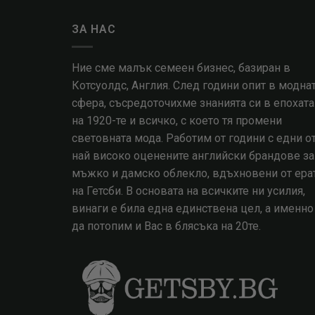
ЗА НАС
Ние сме малък семеен бизнес, базиран в
Котсуолдс, Англия. След години опит в модна
сфера, съсредоточихме знанията си в епохата
на 1920-те и всичко, с което тя промени
световната мода. Работим от години с едни о
най високо оценените английски брандове за
мъжко и дамско облекло, вдъхновени от ера
на Гетсби. В основата на всичките ни усилия,
винаги е била една единствена цел, а именно
да потопим и Вас в блясъка на 20те.