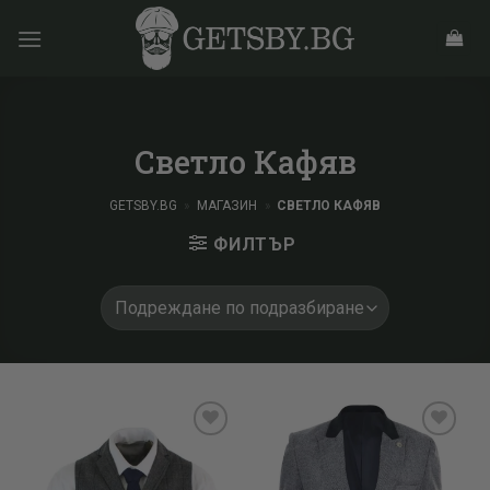
Skip
to
content
Светло Кафяв
GETSBY.BG
»
МАГАЗИН
»
СВЕТЛО КАФЯВ
ФИЛТЪР
Add to
Add to
wishlist
wishlist