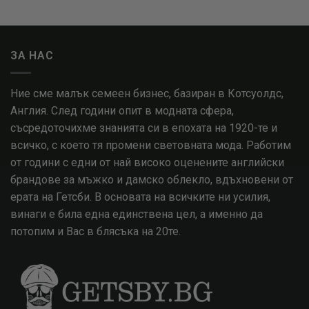
ЗА НАС
Ние сме малък семеен бизнес, базиран в Котсуолдс,
Англия. След години опит в модната сфера,
съсредоточихме знанията си в епохата на 1920-те и
всичко, с което тя промени световната мода. Работим
от години с едни от най високо оценените английски
брандове за мъжко и дамско облекло, вдъхновени от
ерата на Гетсби. В основата на всичките ни усилия,
винаги е била една единствена цел, а именно да
потопим и Вас в блясъка на 20те.