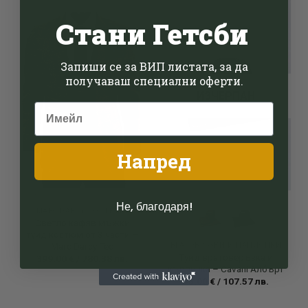
Стани Гетсби
Add to
Add to
wishlist
wishlist
Запиши се за ВИП листата, за да
получаваш специални оферти.
ИЗЧЕРПАН
Напред
Не, благодаря!
MARC DARCY КОСТЮМИ
Светло кафяв мъжки
туид костюм от 3 части –
Marc Darcy Ted
ВРАТОВРЪЗКИ И ПАПИОНКИ
Туид вратоверъзка и
399.00
€
/
780.38
лв.
кърпичка – Cavani Албърт
55.00
€
/
107.57
лв.