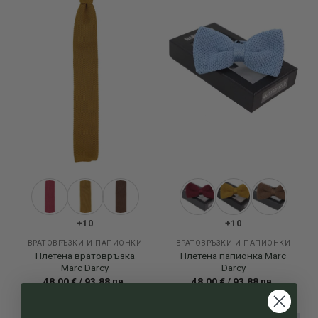
Add to
Add to
wishlist
wishlist
+10
+10
ВРАТОВРЪЗКИ И ПАПИОНКИ
ВРАТОВРЪЗКИ И ПАПИОНКИ
Плетена вратовръзка
Плетена папионка Marc
Marc Darcy
Darcy
48.00
€
/
93.88
лв.
48.00
€
/
93.88
лв.