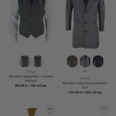
+1
ЕЛЕЦИ
Мъжки туид елек – Cavani
ПАЛТА
Албърт
Мъжко туид яке дължина
99.00
€
/
193.63
лв.
3/4
130.00
€
/
254.26
лв.