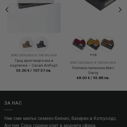
+10
ВРАТОВРЪЗКИ И ПАПИОНКИ
Туид вратоверъзка и
ВРАТОВРЪЗКИ И ПАПИОНКИ
кърпичка – Cavani Албърт
Плетена папионка Marc
55.00
€
/
107.57
лв.
Darcy
48.00
€
/
93.88
лв.
ЗА НАС
Ние сме малък семеен бизнес, базиран в Котсуолдс,
Англия. След години опит в модната сфера,