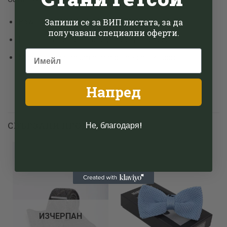
Запиши се за ВИП листата, за да
Bow Tie & Hankie
получаваш специални оферти.
Perfect to complete any vintage retro look
Made from premium herringbone check fabric
Напред
Не, благодаря!
СВЪРЗАНИ ПРОДУКТИ
Add to
Add to
wishlist
wishlist
ИЗЧЕРПАН