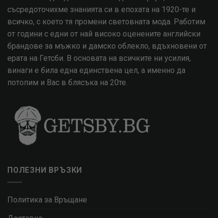
съсредоточихме знанията си в епохата на 1920-те и
всичко, с което тя промени световната мода. Работим
от години с едни от най високо оценените английски
брандове за мъжко и дамско облекло, вдъхновени от
ерата на Гетсби. В основата на всичките ни усилия,
винаги е била една единствена цел, а именно да
потопим и Вас в блясъка на 20те.
ПОЛЕЗНИ ВРЪЗКИ
Политика за Връщане