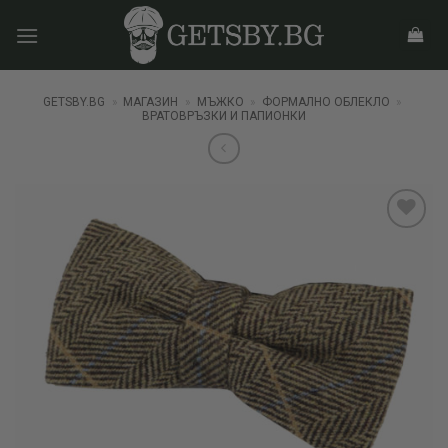
Skip
to
content
GETSBY.BG
»
МАГАЗИН
»
МЪЖКО
»
ФОРМАЛНО ОБЛЕКЛО
»
ВРАТОВРЪЗКИ И ПАПИОНКИ
Add to
wishlist