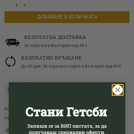
количество за Букле сако "New Old"
ДОБАВЯНЕ В КОЛИЧКАТА
БЕЗПЛАТНА ДОСТАВКА
За поръчки в България над 49 €
БЕЗПЛАТНО ВРЪЩАНЕ
До 30 дни. За поръчки с карта в България над 49 €
Visa
American
MasterCard
PayPal
Revolut
Apple
Googl
Express
2
Pay
Pay
Стани Гетсби
Код:
new-old-30500_jacket_blue_s
Категории:
Пролет 2026
,
Сака
,
Формално с характер
Запиши се за ВИП листата, за да получаваш
специални оферти.