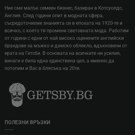
Ние сме малък семеен бизнес, базиран в Котсуолдс,
Англия. След години опит в модната сфера,
съсредоточихме знанията си в епохата на 1920-те и
всичко, с което тя промени световната мода. Работим
от години с едни от най високо оценените английски
брандове за мъжко и дамско облекло, вдъхновени от
ерата на Гетсби. В основата на всичките ни усилия,
винаги е била една единствена цел, а именно да
потопим и Вас в блясъка на 20те.
ПОЛЕЗНИ ВРЪЗКИ