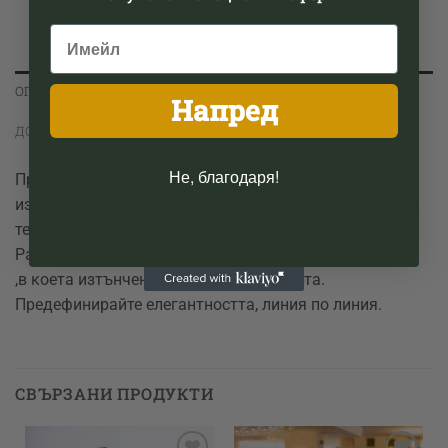
ОПИСАНИЕ
Напред
ДОПЪЛНИТЕЛНА ИНФОРМАЦИЯ
Не, благодаря!
Прегърнете красота на буклето с нашия прецизно
изработен блейзър. Всяка линия разказва история за
текстура и финес, осезаема симфония на стил.
Разнообрази гардероба си с този вечено стилно сако ,в
коета изтънчеността среща комфорта.
Предефинирайте елегантността, линия по линия.
СВЪРЗАНИ ПРОДУКТИ