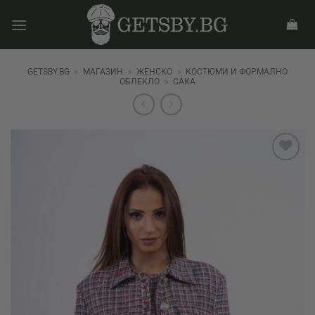
Skip
to
content
GETSBY.BG
»
МАГАЗИН
»
ЖЕНСКО
»
КОСТЮМИ И ФОРМАЛНО
ОБЛЕКЛО
»
САКА
Add to
wishlist