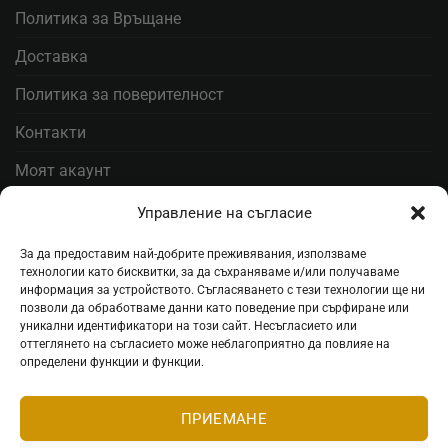
Политика за Връщане
Доставка
Политика за поверителност
Контакти
Моят акаунт
Управление на съгласие
ЗАПИШИ СЕ ЗА НАЙ-ДОБРИТЕ ОФЕРТИ
За да предоставим най-добрите преживявания, използваме
технологии като бисквитки, за да съхраняваме и/или получаваме
информация за устройството. Съгласяването с тези технологии ще ни
Стани Гетсби
позволи да обработваме данни като поведение при сърфиране или
уникални идентификатори на този сайт. Несъгласието или
оттеглянето на съгласието може неблагоприятно да повлияе на
Запиши се за ВИП листата, за да получаваш
определени функции и функции.
специални оферти.
Запиши се
ПРИЕМАНЕ