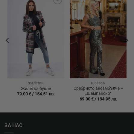
Add to
Add to
wishlist
wishlist
ЖИЛЕТКИ
BLOSSOM
Сребристо ансамбълче –
Жилетка букле
„Шампанско“
79.00
€
/
154.51
лв.
69.00
€
/
134.95
лв.
ЗА НАС