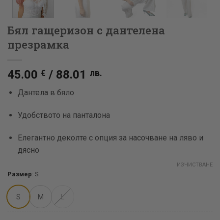
Бял гащеризон с дантелена
презрамка
45.00
€
/
88.01
лв.
Дантела в бяло
Удобството на панталона
Елегантно деколте с опция за насочване на ляво и
дясно
ИЗЧИСТВАНЕ
Размер
:
S
S
M
L