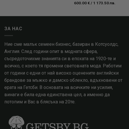
600.00
€
/
1 173.50
лв.
ЗА НАС
Ние сме малък семеен бизнес, базиран в Котсуолдс,
Англия. След години опит в модната сфера,
съсредоточихме знанията си в епохата на 1920-те и
всичко, с което тя промени световната мода. Работим
от години с едни от най високо оценените английски
брандове за мъжко и дамско облекло, вдъхновени от
ерата на Гетсби. В основата на всичките ни усилия,
винаги е била една единствена цел, а именно да
потопим и Вас в блясъка на 20те.