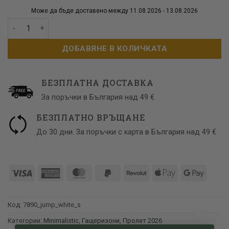
Може да бъде доставено между 11.08.2026 - 13.08.2026
количество за Бял гащеризон с дантелена презрамка
ДОБАВЯНЕ В КОЛИЧКАТА
БЕЗПЛАТНА ДОСТАВКА
За поръчки в България над 49 €
БЕЗПЛАТНО ВРЪЩАНЕ
До 30 дни. За поръчки с карта в България над 49 €
Visa
American
MasterCard
PayPal
Revolut
Apple
Google
Express
2
Pay
Pay
Код:
7890_jump_white_s
Категории:
Minimalistic
,
Гащеризони
,
Пролет 2026