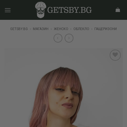
Skip
to
content
GETSBY.BG
»
МАГАЗИН
»
ЖЕНСКО
»
ОБЛЕКЛО
»
ГАЩЕРИЗОНИ
Add to
wishlist