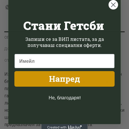
Стани Гетсби
ОПИСАНИЕ
Запиши се за ВИП листата, за да
получаваш специални оферти.
ДОПЪЛНИТЕЛНА ИНФОРМАЦИЯ
ОТЗИВИ (0)
Издигнете стила си до нови висоти с нашия елегантен
Напред
бял гащеризон, включващ деликатна дантелена
панделка на рамото,определя и деколтето. Този
гащеризон е съвременна класика, където модерните
Не, благодаря!
линии срещат женствените детайли. направете смело,
но изискано изявление на всяко събитие, прегръщайки
шикозната привлекателност на гащеризон,
предназначен за напредналите в модата.