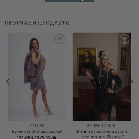
СВЪРЗАНИ ПРОДУКТИ
Add to
Add to
wishlist
wishlist
СЕТОВЕ
ВЕЧЕРНИ РОКЛИ
Ръчно изработена рокля
Букле сет „Метаморфоза“
с мъниста – „Берлин“
194.00
€
/
379.43
лв.