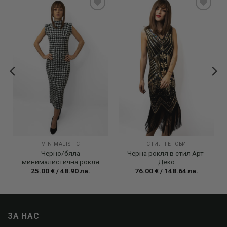
Add to
Add to
wishlist
wishlist
MINIMALISTIC
СТИЛ ГЕТСБИ
Черно/бяла
Черна рокля в стил Арт-
минималистична рокля
Деко
25.00
€
/
48.90
лв.
76.00
€
/
148.64
лв.
ЗА НАС