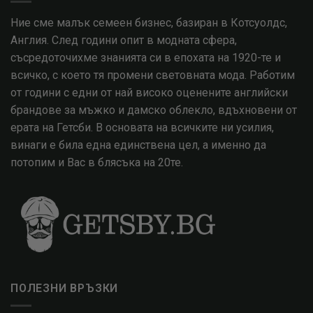
Ние сме малък семеен бизнес, базиран в Котсуолдс,
Англия. След години опит в модната сфера,
съсредоточихме знанията си в епохата на 1920-те и
всичко, с което тя промени световната мода. Работим
от години с едни от най високо оценените английски
брандове за мъжко и дамско облекло, вдъхновени от
ерата на Гетсби. В основата на всичките ни усилия,
винаги е била една единствена цел, а именно да
потопим и Вас в блясъка на 20те.
ПОЛЕЗНИ ВРЪЗКИ