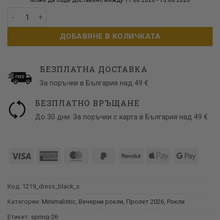
количество за Кадифена черна рокля със сребристи ресн
ДОБАВЯНЕ В КОЛИЧКАТА
БЕЗПЛАТНА ДОСТАВКА
За поръчки в България над 49 €
БЕЗПЛАТНО ВРЪЩАНЕ
До 30 дни. За поръчки с карта в България над 49 €
Visa
American
MasterCard
PayPal
Revolut
Apple
Google
Express
2
Pay
Pay
Код:
1219_dress_black_s
Категории:
Minimalistic
,
Вечерни рокли
,
Пролет 2026
,
Рокли
Етикет:
spring-26