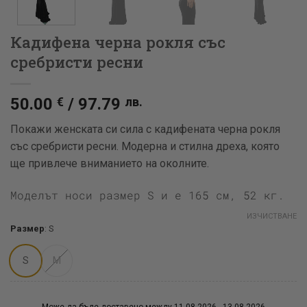
Кадифена черна рокля със
сребристи ресни
50.00
€
/
97.79
лв.
Покажи женската си сила с кадифената черна рокля
със сребристи ресни. Модерна и стилна дреха, която
ще привлече вниманието на околните.
Моделът носи размер S и е 165 см, 52 кг.
ИЗЧИСТВАНЕ
Размер
:
S
S
M
Може да бъде доставено между 11.08.2026 - 13.08.2026