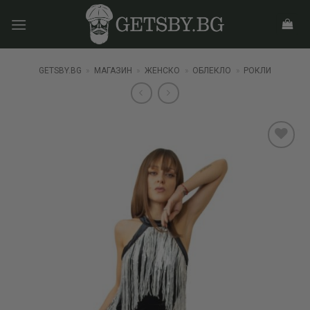
Skip
to
content
GETSBY.BG
»
МАГАЗИН
»
ЖЕНСКО
»
ОБЛЕКЛО
»
РОКЛИ
Add to
wishlist