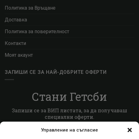
Политика за Връщане
Доставка
Политика за поверителност
Контакти
Моят акаунт
ЗАПИШИ СЕ ЗА НАЙ-ДОБРИТЕ ОФЕРТИ
Стани Гетсби
Запиши се за ВИП листата, за да получаваш
специални оферти.
Управление на съгласие
Запиши се