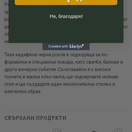
Ресните, прикрепени към роклята, са сребристи и
придават на дрехата още повече блясък и стил. Те са
Не, благодаря!
разположени по горната част на роклята, като придават
движение и динамичност на визията. Роклята има леко
оформен силует, който придава на женските форми
нежност и елегантност.
Тази кадифена черна рокля е подходяща за по-
формални и специални поводи, като сватби, балове и
други вечерни събития. Съчетавайки я с високи
токчета и малка клъч чанта, ще подчертаете нейния
стил и ще създадете един изключително стилен и
елегантен образ.
СВЪРЗАНИ ПРОДУКТИ