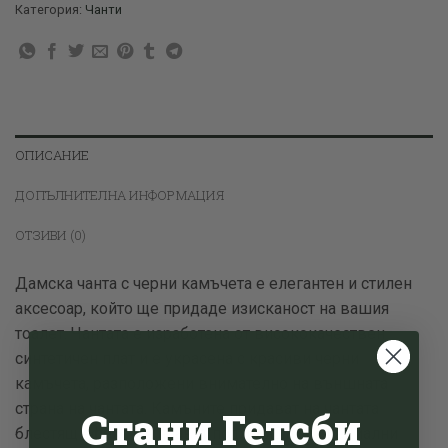
Категория:
Чанти
ОПИСАНИЕ
ДОПЪЛНИТЕЛНА ИНФОРМАЦИЯ
ОТЗИВИ (0)
Дамска чанта с черни камъчета е елегантен и стилен
аксесоар, който ще придаде изисканост на вашия
тоалет. Чантата е изработена от висококачествен
синтетичен плат и е украсена с красиви черни
камъчета, разположени внимателно на външната
страна на чантата. Камъните придават на чантата
Стани Гетсби
блестящ ефект и я правят подходяща за специални