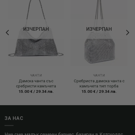
Add to
Add to
wishlist
wishlist
ИЗЧЕРПАН
ИЗЧЕРПАН
ЧАНТИ
ЧАНТИ
Дамска чанта със
Сребриста дамска чанта с
сребристи камъчета
камъчета тип торба
15.00
€
/
29.34
лв.
15.00
€
/
29.34
лв.
ЗА НАС
Ние сме малък семеен бизнес, базиран в Котсуолдс,