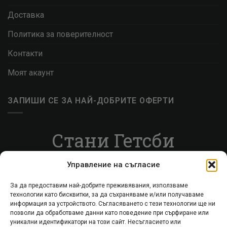
Доставка
Политика за поверителност
Контакти
Моят акаунт
ЗАПИШИ СЕ ЗА НАЙ-ДОБРИТЕ ОФЕРТИ
Стани Гетсби
Запиши се за ВИП листата, за да получаваш
Управление на съгласие
специални оферти.
За да предоставим най-добрите преживявания, използваме
технологии като бисквитки, за да съхраняваме и/или получаваме
Запиши се
информация за устройството. Съгласяването с тези технологии ще ни
позволи да обработваме данни като поведение при сърфиране или
уникални идентификатори на този сайт. Несъгласието или