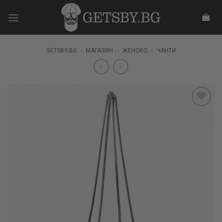
Skip
to
content
GETSBY.BG
»
МАГАЗИН
»
ЖЕНСКО
»
ЧАНТИ
Add to
wishlist