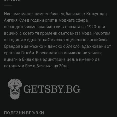
Ние сме малък семеен бизнес, базиран в Котсуолдс,
Англия. След години опит в модната сфера,
съсредоточихме знанията си в епохата на 1920-те и
всичко, с което тя промени световната мода. Работим
от години с едни от най високо оценените английски
брандове за мъжко и дамско облекло, вдъхновени от
ерата на Гетсби. В основата на всичките ни усилия,
винаги е била една единствена цел, а именно да
потопим и Вас в блясъка на 20те.
ПОЛЕЗНИ ВРЪЗКИ