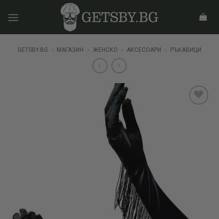
Skip
to
content
GETSBY.BG
»
МАГАЗИН
»
ЖЕНСКО
»
АКСЕСОАРИ
»
РЪКАВИЦИ
Add to
wishlist