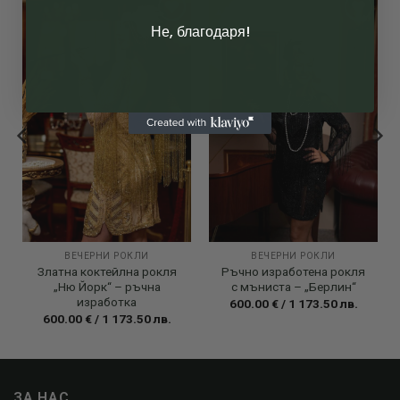
Не, благодаря!
Add to
Add to
wishlist
wishlist
ВЕЧЕРНИ РОКЛИ
ВЕЧЕРНИ РОКЛИ
Златна коктейлна рокля
Ръчно изработена рокля
„Ню Йорк“ – ръчна
с мъниста – „Берлин“
изработка
600.00
€
/
1 173.50
лв.
600.00
€
/
1 173.50
лв.
ЗА НАС