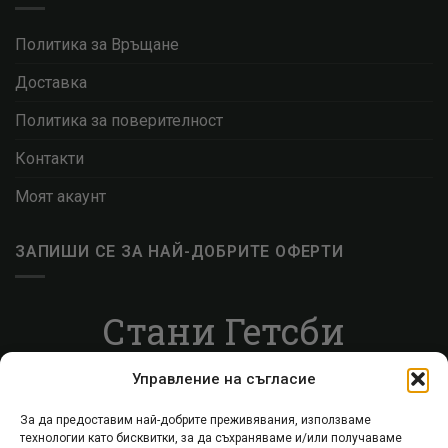
Политика за Връщане
Доставка
Политика за поверителност
Контакти
Моят акаунт
ЗАПИШИ СЕ ЗА НАЙ-ДОБРИТЕ ОФЕРТИ
Стани Гетсби
Запиши се за ВИП листата, за да получаваш
Управление на съгласие
специални оферти.
За да предоставим най-добрите преживявания, използваме
технологии като бисквитки, за да съхраняваме и/или получаваме