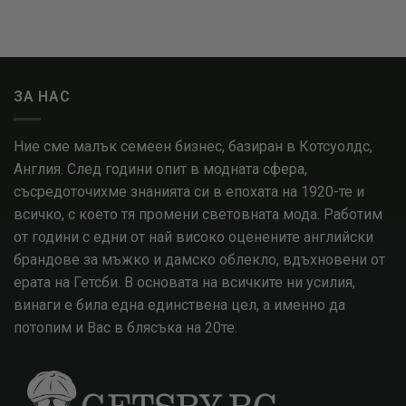
ЗА НАС
Ние сме малък семеен бизнес, базиран в Котсуолдс,
Англия. След години опит в модната сфера,
съсредоточихме знанията си в епохата на 1920-те и
всичко, с което тя промени световната мода. Работим
от години с едни от най високо оценените английски
брандове за мъжко и дамско облекло, вдъхновени от
ерата на Гетсби. В основата на всичките ни усилия,
винаги е била една единствена цел, а именно да
потопим и Вас в блясъка на 20те.