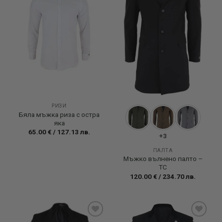
РИЗИ
Бяла мъжка риза с остра
яка
65.00
€
/
127.13
лв.
+3
ПАЛТА
Мъжко вълнено палто –
TC
120.00
€
/
234.70
лв.