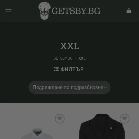
Skip
to
content
XXL
GETSBY.BG
»
XXL
ФИЛТЪР
Add to
Add to
wishlist
wishlist