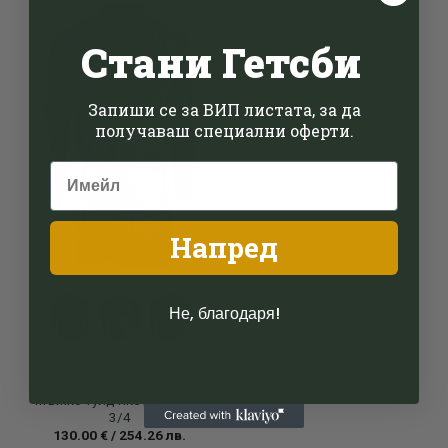
Стани Гетсби
Add to
wishlist
Запиши се за ВИП листата, за да
получаваш специални оферти.
Напред
Не, благодаря!
+1
ПАЛТА
Мъжко туид яке дължина
3/4
130.00
€
/
254.26
лв.