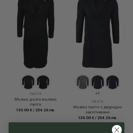
Add to
Add to
wishlist
wishlist
+1
ПАЛТА
Мъжко дълго вълено
ПАЛТА
палто
Мъжко палто с двуредно
130.00
€
/
254.26
лв.
закопчаване
130.00
€
/
254.26
лв.