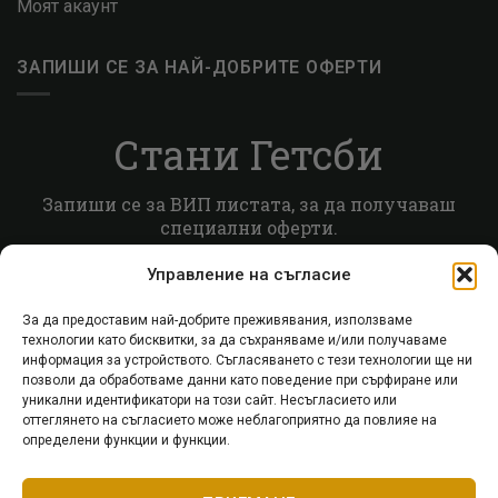
Моят акаунт
ЗАПИШИ СЕ ЗА НАЙ-ДОБРИТЕ ОФЕРТИ
Стани Гетсби
Запиши се за ВИП листата, за да получаваш
специални оферти.
Управление на съгласие
Запиши се
За да предоставим най-добрите преживявания, използваме
технологии като бисквитки, за да съхраняваме и/или получаваме
информация за устройството. Съгласяването с тези технологии ще ни
позволи да обработваме данни като поведение при сърфиране или
Visa
PayPal
Stripe
MasterCard
Cash
Apple
Goog
уникални идентификатори на този сайт. Несъгласието или
оттеглянето на съгласието може неблагоприятно да повлияе на
On
Pay
Pay
определени функции и функции.
ПОЛИТИКА ЗА ВРЪЩАНЕ
ДОСТАВКА
Delivery
ПОЛИТИКА ЗА ПОВЕРИТЕЛНОСТ
КОНТАКТИ
МОЯТ АКАУНТ
Copyright 2026 © Getsby.bg · Доставка с Еконт от EU склад ·