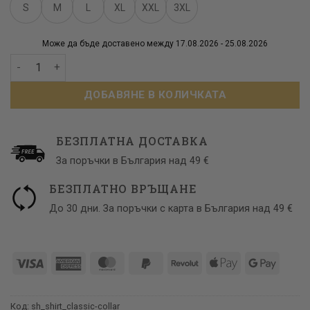
S
M
L
XL
XXL
3XL
Може да бъде доставено между 17.08.2026 - 25.08.2026
количество за Бяла мъжка риза с остра яка
ДОБАВЯНЕ В КОЛИЧКАТА
БЕЗПЛАТНА ДОСТАВКА
За поръчки в България над 49 €
БЕЗПЛАТНО ВРЪЩАНЕ
До 30 дни. За поръчки с карта в България над 49 €
Visa
American
MasterCard
PayPal
Revolut
Apple
Google
Express
2
Pay
Pay
Код:
sh_shirt_classic-collar