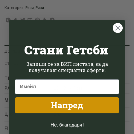
Категории:
Ризи
,
Ризи
Стани Гетсби
ДОПЪЛНИТЕЛНА ИНФОРМАЦИЯ
Запиши се за ВИП листата, за да
ОТЗИВИ (0)
получаваш специални оферти.
ТЕГЛО
0.4 кг
РАЗМЕРИ
25 × 30 × 5 см
МАРКА
GIOBELLINI
Напред
ЦВЯТ
Бял
Не, благодаря!
FIT
Regular Fit, Slim Fit