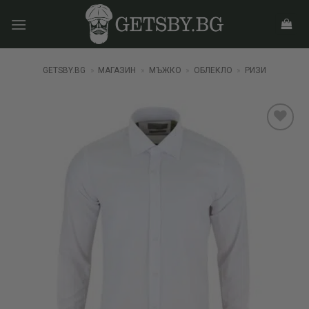
Skip
to
content
GETSBY.BG
»
МАГАЗИН
»
МЪЖКО
»
ОБЛЕКЛО
»
РИЗИ
Add to
wishlist