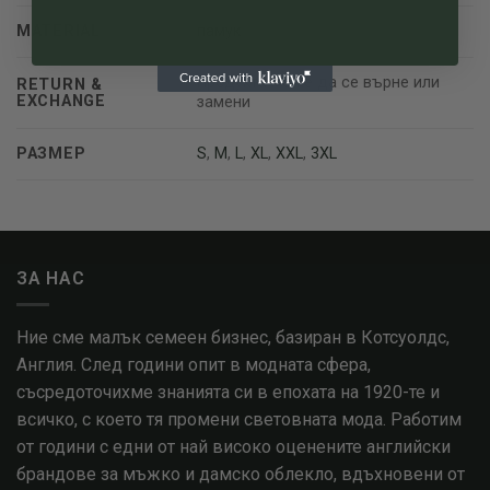
MATERIAL
памук
Продукта може да се върне или
RETURN &
EXCHANGE
замени
РАЗМЕР
S
,
M
,
L
,
XL
,
XXL
,
3XL
ЗА НАС
Ние сме малък семеен бизнес, базиран в Котсуолдс,
Англия. След години опит в модната сфера,
съсредоточихме знанията си в епохата на 1920-те и
всичко, с което тя промени световната мода. Работим
от години с едни от най високо оценените английски
брандове за мъжко и дамско облекло, вдъхновени от