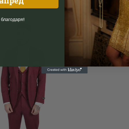
апред
55.00
€
/
107.57
лв.
 благодаря!
Add to
wishlist