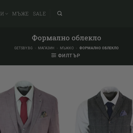
НИ
МЪЖЕ
SALE
Формално облекло
GETSBY.BG
»
МАГАЗИН
»
МЪЖКО
»
ФОРМАЛНО ОБЛЕКЛО
ФИЛТЪР
Add to
wishlist