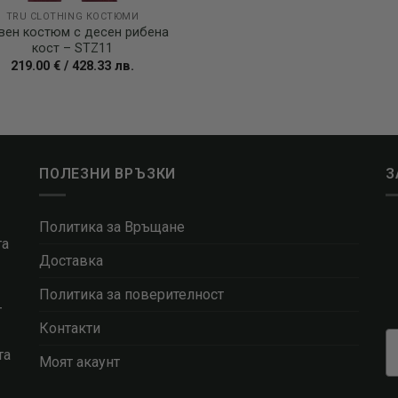
TRU CLOTHING КОСТЮМИ
вен костюм с десен рибена
кост – STZ11
219.00
€
/
428.33
лв.
ПОЛЕЗНИ ВРЪЗКИ
З
Политика за Връщане
та
Доставка
Политика за поверителност
т
Контакти
та
Моят акаунт