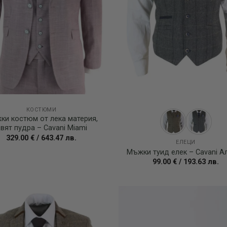
КОСТЮМИ
ки костюм от лека материя,
вят пудра – Cavani Miami
329.00
€
/
643.47
лв.
ЕЛЕЦИ
Мъжки туид елек – Cavani А
99.00
€
/
193.63
лв.
Add to
wishlist