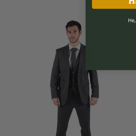
Н
Не,
Add to
wishlist