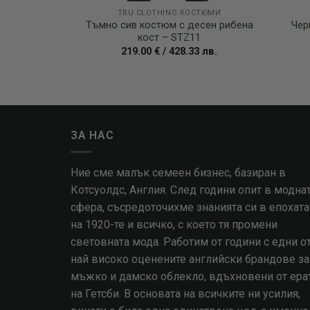
TRU CLOTHING КОСТЮМИ
Тъмно сив костюм с десен рибена
Чер
кост – STZ11
219.00
€
/
428.33
лв.
ЗА НАС
Ние сме малък семеен бизнес, базиран в
Котсуолдс, Англия. След години опит в модна
сфера, съсредоточихме знанията си в епохата
на 1920-те и всичко, с което тя промени
световната мода. Работим от години с едни о
най високо оценените английски брандове за
мъжко и дамско облекло, вдъхновени от ера
на Гетсби. В основата на всичките ни усилия,