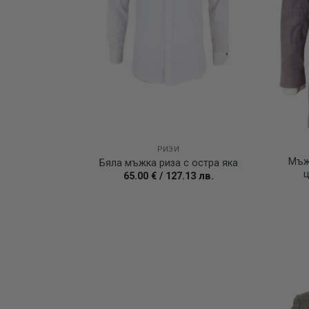
РИЗИ
Мъж
Бяла мъжка риза с остра яка
ц
65.00
€
/
127.13
лв.
Add to
wishlist