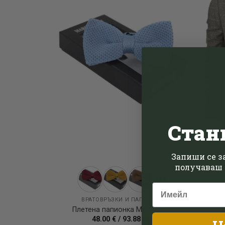
Стан
Запиши се за
получаваш 
+10
Свет
о
ВРАТОВРЪЗКИ И ПАПИОНКИ
Плетена папионка Marc Darcy
48.00
€
/
93.88
лв.