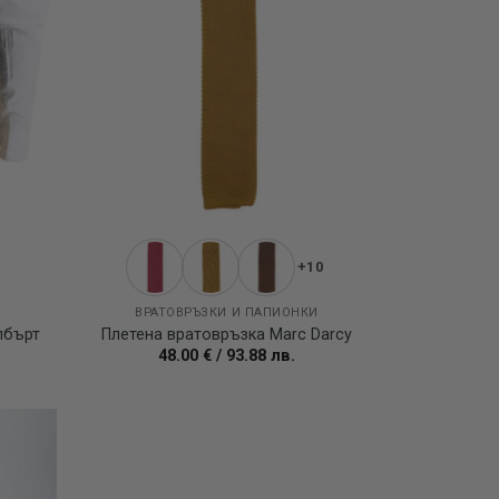
+10
ВРАТОВРЪЗКИ И ПАПИОНКИ
лбърт
Плетена вратовръзка Marc Darcy
48.00
€
/
93.88
лв.
Add to
Add to
wishlist
wishlist