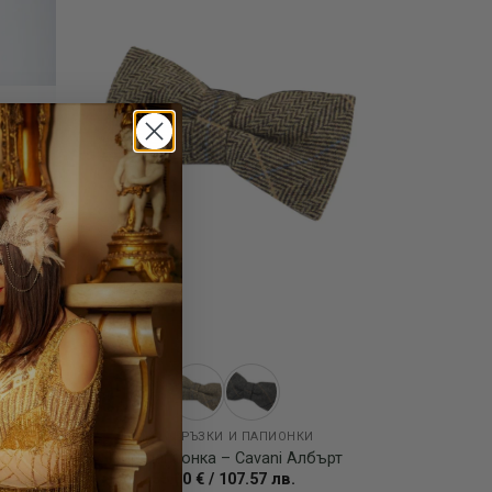
И
ВРАТОВРЪЗКИ И ПАПИОНКИ
чка –
Туид папионка – Cavani Албърт
55.00
€
/
107.57
лв.