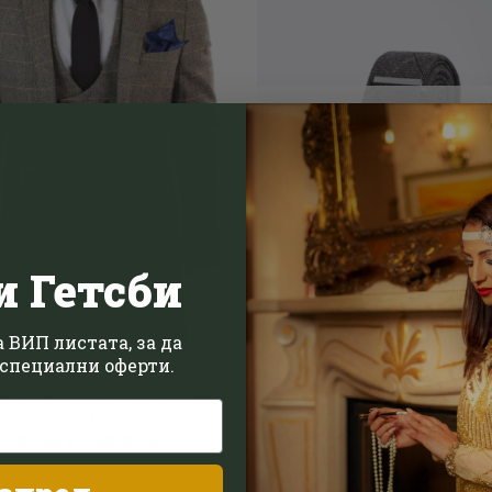
ИЗЧЕРПАН
и Гетсби
 ВИП листата, за да
специални оферти.
MARC DARCY КОСТЮМИ
ло кафяв мъжки туид костюм
т 3 части – Marc Darcy Ted
ВРАТОВРЪЗКИ И ПАПИОНК
399.00
€
/
780.38
лв.
Туид вратоверъзка и кърпи
Cavani Албърт